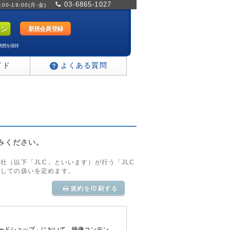
03-6865-1027
0-19:00(月-金)
新規会員登録
状態を保持
イド
よくある質問
みください。
（以下「JLC」といいます）が行う「JLC
際しての扱いを定めます。
規約を印刷する