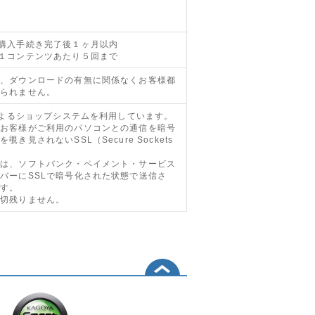
･購入手続き完了後１ヶ月以内
･１コンテンツあたり５回まで
上、ダウンロードの有無に関係なくお客様都
じられません。
Eによるショップシステムを利用しています。
とお客様がご利用のパソコンとの通信を暗号
き見されないSSL（Secure Sockets
報は、ソフトバンク・ペイメント・サービス
バーにSSLで暗号化された状態で送信さ
ます。
一切残りません。