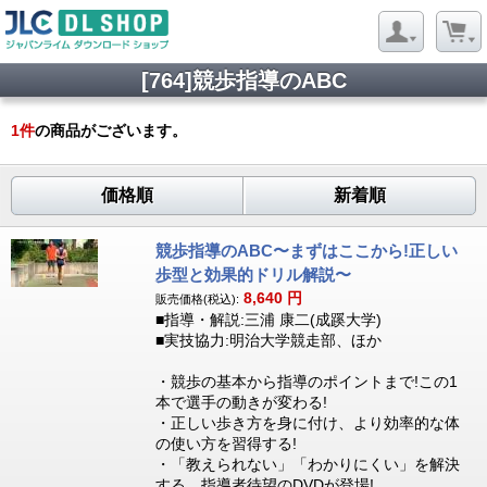
[764]競歩指導のABC
1
件
の商品がございます。
価格順
新着順
競歩指導のABC〜まずはここから!正しい
歩型と効果的ドリル解説〜
8,640
円
販売価格(税込):
■指導・解説:三浦 康二(成蹊大学)
■実技協力:明治大学競走部、ほか
・競歩の基本から指導のポイントまで!この1
本で選手の動きが変わる!
・正しい歩き方を身に付け、より効率的な体
の使い方を習得する!
・「教えられない」「わかりにくい」を解決
する、指導者待望のDVDが登場!