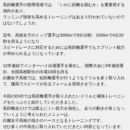
長距離選手の指導現場では、「いかに距離を踏むか」を重要視する
傾向があり、
ランニング技術を高めるトレーニングはあまり行われていないので
はないでしょうか。
近年、高校女子のトップ選手は3000mで9分10秒、1500mで4分20
秒を切るようになり、
スピードレースに対応するためには長距離選手でもスプリント能力
が求められるようになっています。
12年連続でインターハイ出場選手を輩出し、国際大会に3年連続選
出、全国高校駅伝の出場10回を誇る
白鵬女子高校では、短距離選手が行うようなドリルを多く取り入れ
て、腰高でスピードが出るフォームを習得させています。
今回のDVDでは長距離選手が取り入れたいドリルと補強トレーニン
グをたっぷりと紹介していただきました。
長距離走だけでは鍛えにくい筋力を強化し、走りの動きが良くなっ
ていくように考えられたメニューは、
白鵬女子高校の強さのベースとなるトレーニングです。
ぜひ多くの中高生に取り入れていただきたい内容となっています。