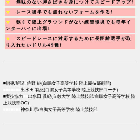
★
無駄のない脚さばきを身につけてスピードアップ!
★
レース後半でも崩れないフォームを作る!
★
狭くて陸上グラウンドがない練習環境でも毎年イ
ンターハイに出場!
★
スピードレースに対応するために長距離選手が取
り入れたいドリル49種!
■指導/解説
■
佐野 純(白鵬女子高等学校 陸上競技部顧問)
■■■■■■■
出水田 有紀(白鵬女子高等学校 陸上競技部コーチ)
■実技協力
■■
出水田 眞紀(立教大学 陸上競技部/白鵬女子高等学校 陸
上競技部OG)
■■■■■■■
神奈川県/白鵬女子高等学校 陸上競技部