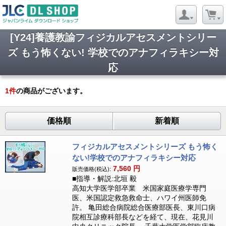
[Y24]養護教諭フィジカルアセスメントシリー
ズ もう怖くない! 学校でのアナフィラキシー対
応
1
件
の商品がございます。
価格順
新着順
フィジカルアセスメントシリーズ もう怖く
ない!学校でのアナフィラキシー対応
7,560
円
販売価格(税込):
■指導・解説:北垣 毅
高知大学医学部卒業 米国家庭医療学専門
医、米国認定救急救命士、ハワイ州医師免
許。 亀田総合病院総合医療部医長、東川口病
院相互診療科部長などを経て、現在、花見川