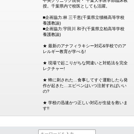
中央クリニック院長・ 千葉大学医学部臨床教
授。千葉県内で校医としても活躍。
■企画協力:林 三千恵(千葉県立犢橋高等学校
養護教諭)
■企画協力:宇田川 和子(千葉県立柏高等学校
養護教諭)
★ 最新のアナフィラキシー対応&学校でのア
レルギー教育が学べる!
★ 現場で起こりがちな間違いと対処法を完全
レクチャー!
★ 蜂に刺された…食事してすぐ運動したら発
作が起きた…エピペンはいつ注射すればいい
の?
★ 学校の迅速かつ正しい対応が生徒を救いま
す!!