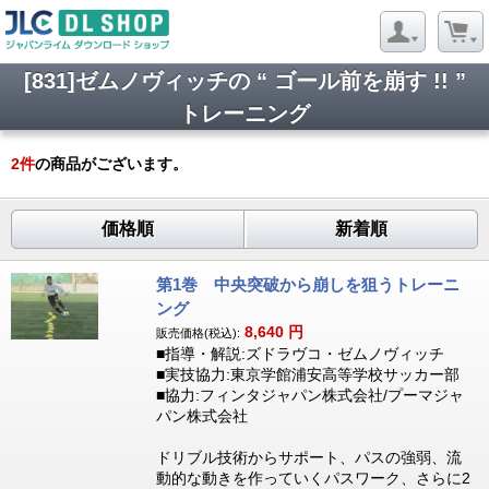
[831]ゼムノヴィッチの “ ゴール前を崩す !! ”
トレーニング
2
件
の商品がございます。
価格順
新着順
第1巻 中央突破から崩しを狙うトレーニ
ング
8,640
円
販売価格(税込):
■指導・解説:ズドラヴコ・ゼムノヴィッチ
■実技協力:東京学館浦安高等学校サッカー部
■協力:フィンタジャパン株式会社/プーマジャ
パン株式会社
ドリブル技術からサポート、パスの強弱、流
動的な動きを作っていくパスワーク、さらに2