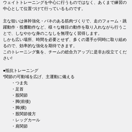
ウェイトトレーニングを中心に行うものではなく、あくまで練習の
中心として位置づけて行っているものです。
主な狙いは体幹強化・バネのある筋肉づくりで、走のフォーム・跳
躍動作・投擲動作など、様々な種目の動作を取り入れながら行うこ
とで、しなやかな身のこなしを無理なく習得します。
しかも広い場所、時間を必要とせず、多くの選手が同時に取り組め
るので、効率的な強化を期待できます。
このトレーニング集を、チームの総合力アップに是非お役立てくだ
さい!
●抵抗トレーニング
*関節の可動域を広げ、主運動に備える
・つま先
・足首
・股関節
・脚(前後)
・脚(横)
・股関節後方
・レッグカール
・肩関節