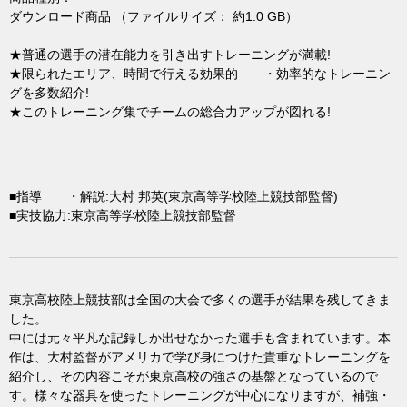
ダウンロード商品 （ファイルサイズ： 約1.0 GB）
★普通の選手の潜在能力を引き出すトレーニングが満載!
★限られたエリア、時間で行える効果的 ・効率的なトレーニン
グを多数紹介!
★このトレーニング集でチームの総合力アップが図れる!
■指導 ・解説:大村 邦英(東京高等学校陸上競技部監督)
■実技協力:東京高等学校陸上競技部監督
東京高校陸上競技部は全国の大会で多くの選手が結果を残してきま
した。
中には元々平凡な記録しか出せなかった選手も含まれています。本
作は、大村監督がアメリカで学び身につけた貴重なトレーニングを
紹介し、その内容こそが東京高校の強さの基盤となっているので
す。様々な器具を使ったトレーニングが中心になりますが、補強・