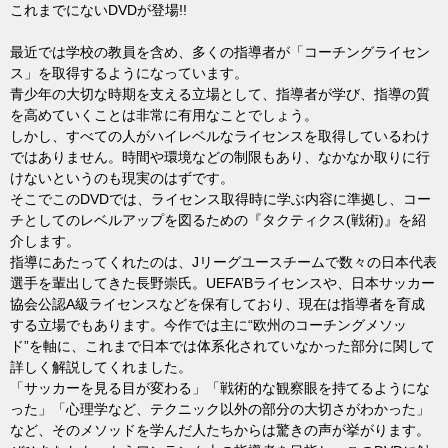
これまでにないDVDが登場!!
最近では学校の教員を含め、多くの指導者が「コーチングライセン
ス」を取得するようになっています。
青少年の大切な時期を支える立場として、指導者が学び、指導の質
を高めていくことは非常に有用なことでしょう。
しかし、すべての人がハイレベルなライセンスを取得しているわけ
ではありません。時間や環境などの制限もあり、なかなか取りに行
けないというのも現実のはずです。
そこでこのDVDでは、ライセンス取得時に学ぶ内容に準拠し、コー
チとしてのレベルアップを図るための『タクティクス(戦術)』を紹
介します。
指導にあたってくれたのは、Jリーグユースチームで数々の日本代表
選手を輩出してきた長野崇氏。UEFA’Bライセンスや、日本サッカー
協会公認A級ライセンスなどを保有しており、現在は指導者を育成
する立場でもあります。今作では主に“欧州のコーチングメソッ
ド”を軸に、これまで日本では体系化されていなかった部分に関して
詳しく解説してくれました。
「サッカーを見る目が変わる」「戦術的な観察眼を持てるようにな
った」「心理学など、テクニック以外の部分の大切さがわかった」
など、そのメソッドを学んだ人たちからは驚きの声が挙がります。