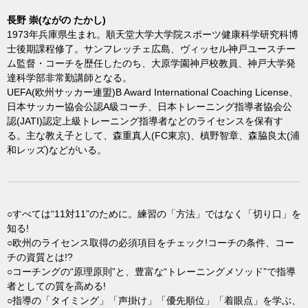
長野 崇(ながの たかし)
1973年兵庫県生まれ。順天堂大学大学院スポーツ健康科学研究科博
士後期課程修了。サンフレッチェ広島、ヴィッセル神戸ユースチー
ム監督・コーチを歴任したのち、大原学園神戸校教員、神戸大学発
達科学部非常勤講師となる。
UEFA(欧州サッカー連盟)B Award International Coaching License、
日本サッカー協会公認A級コーチ、日本トレーニング指導者協会公
認(JATI)認定上級トレーニング指導者などのライセンスを保有す
る。主な教え子として、森重真人(FC東京)、槙野智章、森脇良太(浦
和レッズ)などがいる。
○すべては“11対11”のために。練習の「方法」ではなく「切り口」を
知る!
○欧州のライセンス取得の必須項目をチェック!コーチの条件、コー
チの資質とは!?
○コーチングの“原理原則”と、豊富な“トレーニングメソッド”で指導
者としての質を高める!
○指導の「タイミング」「声掛け」「優先順位」「着眼点」を学ぶ、