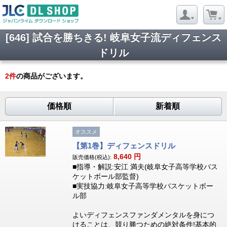
[646] 試合を勝ちきる! 岐阜女子流ディフェンス
ドリル
2
件
の商品がございます。
価格順
新着順
オススメ
【第1巻】ディフェンスドリル
8,640
円
販売価格(税込):
■指導・解説:安江 満夫(岐阜女子高等学校バス
ケットボール部監督)
■実技協力:岐阜女子高等学校バスケットボー
ル部
よいディフェンスファンダメンタルを身につ
けることは、競り勝つための絶対条件!基本的