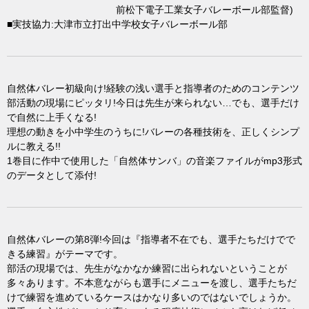
前松下電子工業女子バレーボール部監督)
■実技協力:大津市立打出中学校女子バレーボール部
自然体バレー初級向け!経験の浅い選手と指導者のためのコンテンツ
部活動の現場にピッタリ!今日は先生が来られない…でも、選手だけ
で自然に上手くなる!
理想の動きを小中学生のうちに!バレーの各種技術を、正しくシンプ
ルに教える!!
1巻目に作中で使用した「自然体サンバ」の音楽ファイルがmp3形式
のデータとして添付!
自然体バレーの第8弾!今回は『指導者不在でも、選手たちだけでで
きる練習』がテーマです。
部活の現場では、先生がなかなか練習に出られないということが
多々あります。不本意ながらも選手にメニューを渡し、選手たちだ
けで練習を進めているケースはかなり多いのではないでしょうか。