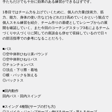
手たちだけでも十分に効果のある練習ができるはずです。
1巻目ではチーム力を上げていくために、個人の力量(技術力、筋
力、能力、身体の使い方など)をどれだけ高めていくかという観点で
個人スキル練習を紹介、チーム作りの基礎としてレシーブからの展
開を確認していく。また今回のコーチングスタッフ3名によるチーム
づくりや人づくりに関しての座談会も併せて収録しているので日々
の部活指導での参考になることだろう。
■パス
◎空中体幹ひねり床バウンド
◎空中体幹ひねりパス
◎チョンチョンパス
◎頂点・下り際・着地
◎横・バックを加える
◎バックトス
■回内動作
回内パス・回内スイング
■スイング 4種類(サーブの打ち方)
◎スパイク・ジャンプサーブ・伸びるサーブ・落ちるサーブ