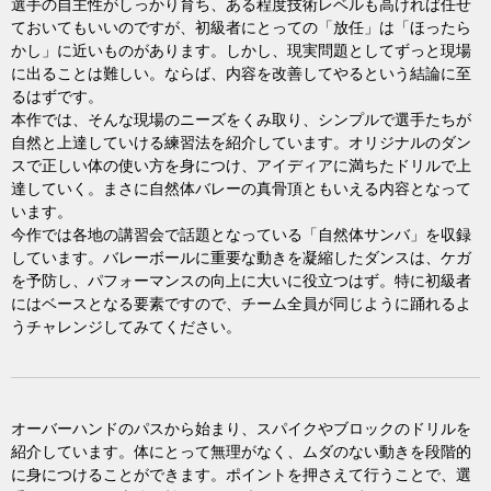
選手の自主性がしっかり育ち、ある程度技術レベルも高ければ任せ
ておいてもいいのですが、初級者にとっての「放任」は「ほったら
かし」に近いものがあります。しかし、現実問題としてずっと現場
に出ることは難しい。ならば、内容を改善してやるという結論に至
るはずです。
本作では、そんな現場のニーズをくみ取り、シンプルで選手たちが
自然と上達していける練習法を紹介しています。オリジナルのダン
スで正しい体の使い方を身につけ、アイディアに満ちたドリルで上
達していく。まさに自然体バレーの真骨頂ともいえる内容となって
います。
今作では各地の講習会で話題となっている「自然体サンバ」を収録
しています。バレーボールに重要な動きを凝縮したダンスは、ケガ
を予防し、パフォーマンスの向上に大いに役立つはず。特に初級者
にはベースとなる要素ですので、チーム全員が同じように踊れるよ
うチャレンジしてみてください。
オーバーハンドのパスから始まり、スパイクやブロックのドリルを
紹介しています。体にとって無理がなく、ムダのない動きを段階的
に身につけることができます。ポイントを押さえて行うことで、選