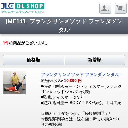
[ME141] フランクリンメソッド ファンダメン
タル
1
件
の商品がございます。
価格順
新着順
フランクリンメソッド ファンダメンタル
10,800
円
販売価格(税込):
■指導・解説:モートン・ディスマー(フランク
リンメソッドジャパン代表)
■監修:ディスマーゆかり
■協力:亀田圭一(BODY TIPS 代表)、山口由紀
☆脳とカラダをつなぐ「経験解剖学」!
☆機能解剖学とは一線を画す新しい動きづく
りの教授法!