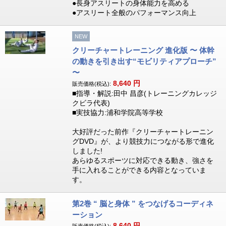
●長身アスリートの身体能力を高める
●アスリート全般のパフォーマンス向上
NEW
クリーチャートレーニング 進化版 〜 体幹
の動きを引き出す“モビリティアプローチ”
〜
8,640
円
販売価格(税込):
■指導・解説:田中 昌彦(トレーニングカレッジ
クビラ代表)
■実技協力:浦和学院高等学校
大好評だった前作『クリーチャートレーニン
グDVD』が、より競技力につながる形で進化
しました!
あらゆるスポーツに対応できる動き、強さを
手に入れることができる内容となっていま
す。
第2巻 “ 脳と身体 ” をつなげるコーディネ
ーション
8,640
円