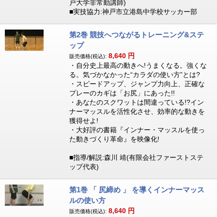
戸大学非常勤講師)
■実技協力:神戸市立港島中学校サッカー部
第2巻 競技へつながるトレーニング&ステ
ップ
8,640
円
販売価格(税込):
・自分史上最高の動きへ!うまくなる。強くな
る。気づかなかった“カラダの使い方”とは?
・スピードアップ、ジャンプ力向上、正確な
プレーのカギは「お尻」にあった!!
・あなたのスクワットは間違っている!?イン
ナーマッスルを活性化させ、効率的な動きを
獲得せよ!
・大好評の書籍『インナー・マッスルを使っ
た動きづくり革命』を映像化!
■指導/解説:森川 靖(有限会社ファーストステ
ップ代表)
第1巻 「 尻締め 」 を導くインナーマッス
ルの使い方
8,640
円
販売価格(税込):