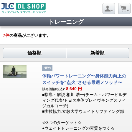
トレーニング
7
件
の商品がございます。
価格順
新着順
NEW
体軸パワートレーニング〜身体能力向上の
スイッチを“点火”させる最適メソッド〜
8,640
円
販売価格(税込):
■指導・解説:相川 浩一(チーム・パワービルデ
ィング代表/トヨタ車体ブレイヴキングスフィ
ジカルコーチ)
■実技協力:立教大学ウェイトリフティング部
☆3つのターゲット☆
●ウェイトトレーニングの素質をつくる