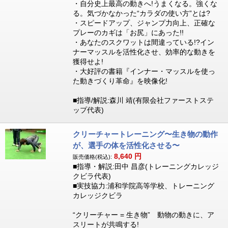
・自分史上最高の動きへ!うまくなる。強くな
る。気づかなかった“カラダの使い方”とは?
・スピードアップ、ジャンプ力向上、正確な
プレーのカギは「お尻」にあった!!
・あなたのスクワットは間違っている!?イン
ナーマッスルを活性化させ、効率的な動きを
獲得せよ!
・大好評の書籍『インナー・マッスルを使っ
た動きづくり革命』を映像化!
■指導/解説:森川 靖(有限会社ファーストステ
ップ代表)
クリーチャートレーニング〜生き物の動作
が、選手の体を活性化させる〜
8,640
円
販売価格(税込):
■指導・解説:田中 昌彦(トレーニングカレッジ
クビラ代表)
■実技協力:浦和学院高等学校、トレーニング
カレッジクビラ
“クリーチャー = 生き物” 動物の動きに、ア
スリートが共鳴する!