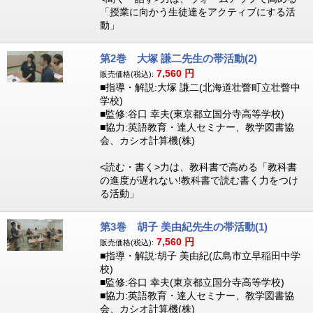
「授業に向かう生徒達をアクティブにする活
動」
第2巻 大塚 謙二先生の帯活動(2)
7,560
円
販売価格(税込):
■指導・解説:大塚 謙二(北海道壮瞥町立壮瞥中
学校)
■監修:谷口 幸夫(東京都立国分寺高等学校)
■協力:英語教育・達人セミナー、教学図書協
会、カシオ計算機(株)
<読む・書く>力は、教科書で高める「教科書
の進度が遅れない!教科書で読む書く力をつけ
る活動」
第3巻 胡子 美由紀先生の帯活動(1)
7,560
円
販売価格(税込):
■指導・解説:胡子 美由紀(広島市立早稲田中学
校)
■監修:谷口 幸夫(東京都立国分寺高等学校)
■協力:英語教育・達人セミナー、教学図書協
会、カシオ計算機(株)