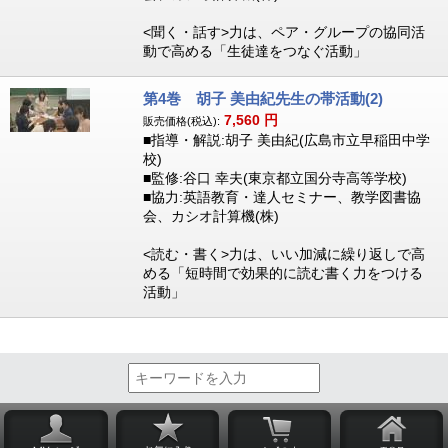
<聞く・話す>力は、ペア・グループの協同活
動で高める「生徒達をつなぐ活動」
第4巻 胡子 美由紀先生の帯活動(2)
7,560
円
販売価格(税込):
■指導・解説:胡子 美由紀(広島市立早稲田中学
校)
■監修:谷口 幸夫(東京都立国分寺高等学校)
■協力:英語教育・達人セミナー、教学図書協
会、カシオ計算機(株)
<読む・書く>力は、いい加減に繰り返しで高
める「短時間で効果的に読む書く力をつける
活動」