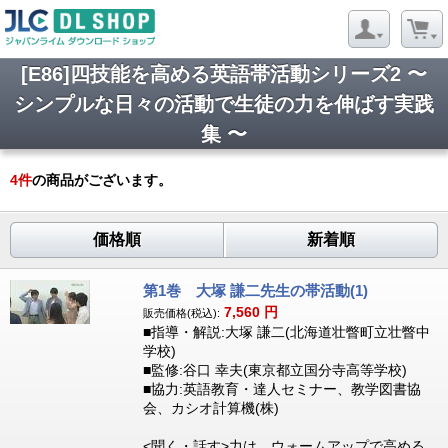
[E86]四技能を高める英語帯活動シリーズ2 〜
シンプルな日々の活動で生徒の力を伸ばす実践
集 〜
4
件
の商品がございます。
価格順
新着順
第1巻 大塚 謙二先生の帯活動(1)
7,560
円
販売価格(税込):
■指導・解説:大塚 謙二(北海道壮瞥町立壮瞥中
学校)
■監修:谷口 幸夫(東京都立国分寺高等学校)
■協力:英語教育・達人セミナー、教学図書協
会、カシオ計算機(株)
<聞く・話す>力は、ウォームアップで高める