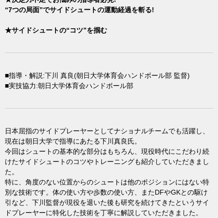
“7つの局面”でサイドシュートの運動経過を斬る!
★サイドシュートの“コツ”を掴む
■指導・解説:下川 真良(朝日大学体育会ハンドボール部 監督)
■実技協力:朝日大学体育会ハンドボール部
日本屈指のサイドプレーヤーとしてナショナルチームでも活躍し、
現在は朝日大学で指導にあたる下川真良氏。
今回はシュートの基本的な部分はもちろん、現役時代にこだわり続
けたサイドシュートのコツやトレーニングも紹介していただきまし
た。
特に、角度のない位置からのシュートは他のポジションにはない特
別な技術です。体の使い方や歩数の使い方、またDFやGKとの駆け
引など、下川監督が現役を退いた後も研究を続けてきたというサイ
ドプレーヤーに特化した技術を丁寧に解説していただきました。