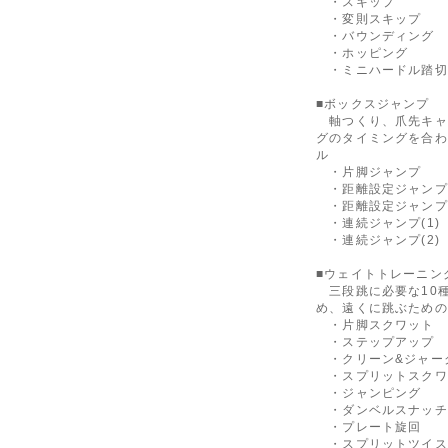
・スキップ
・変則スキップ
・バウンディング
・ホッピング
・ミニハードル踏切
■ボックスジャンプ
軸つくり、爪先キャ
グのタイミングを合わ
ル
・片脚ジャンプ
・距離設定ジャンプ(
・距離設定ジャンプ(
・連続ジャンプ(1)
・連続ジャンプ(2)
■ウェイトトレーニ
三段跳に必要な10
め、遠くに跳ぶための
・片脚スクワット
・ステップアップ
・クリーン&ジャー
・スプリットスクワ
・ジャンピング
・ダンベルスナッチ
・プレート旋回
・スプリットツイス