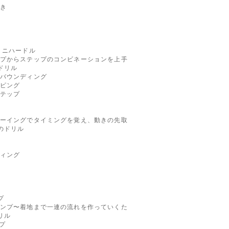
き
&ミニハードル
プからステップのコンビネーションを上手
ドリル
バウンディング
ピング
テップ
ーイングでタイミングを覚え、動きの先取
のドリル
ィング
ンプ
ンプ〜着地まで一連の流れを作っていくた
リル
プ