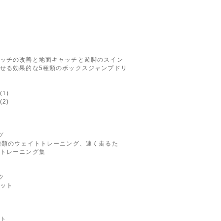
ッチの改善と地面キャッチと遊脚のスイン
せる効果的な5種類のボックスジャンプドリ
1)
2)
ング
種類のウェイトトレーニング、速く走るた
トレーニング集
ク
ット
ト