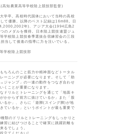
志(高知農業高等学校陸上競技部監督)
大学卒。高校時代国体において当時の高校
ークして優勝。以降のベスト記録は16m88。日
,2000,2002年)、アジア大会(1994広島2
で2つのメダルを獲得。日本陸上競技連盟ジュ
等学校陸上競技春季選抜合宿練習会の三段
以上担当して後進の指導に力を注いでいる。
高等学校陸上競技部
もちろんのこと筋力や精神面などトータル
レーニングが必要になります。そして「助
→ジャンプ」の一連の動作をつなぎ合わせ
いくことが重要になります。
なドリルとトレーニングを通じて「地面キ
がかからず前方に抜けているか」また「股
いるか」、さらに「遊脚(スイング脚)が地
きているか」というポイントが最も重要で
0種類のドリルとトレーニングをしっかりと
練習に結びつけることで確実に跳躍距離を
来るでしょう。
役立てください!