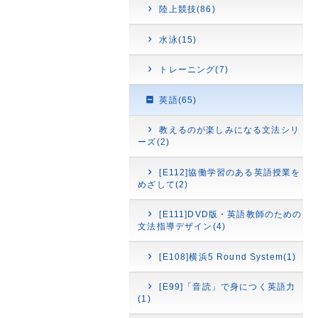
陸上競技(86)
水泳(15)
トレーニング(7)
英語(65)
教えるのが楽しみになる文法シリ
ーズ(2)
[E112]協働学習のある英語授業を
めざして(2)
[E111]DVD版・英語教師のための
文法指導デザイン(4)
[E108]横浜5 Round System(1)
[E99]「音読」で身につく英語力
(1)