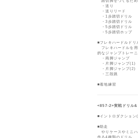
踏切脚をつくるため
・送り
・送りリード
・1歩踏切ドリル
・3歩踏切ドリル
・5歩踏切ドリル
・5歩踏切ホップ
■フレキハードルド
フレキハードルを用
的なジャンプトレーニ
・両脚ジャンプ
・片脚ジャンプ(1)
・片脚ジャンプ(2)
・三段跳
■着地練習
<857-2>実戦ドリル&
■イントロダクション(
■助走
やりケースやミニハ
作る4種類のドリル