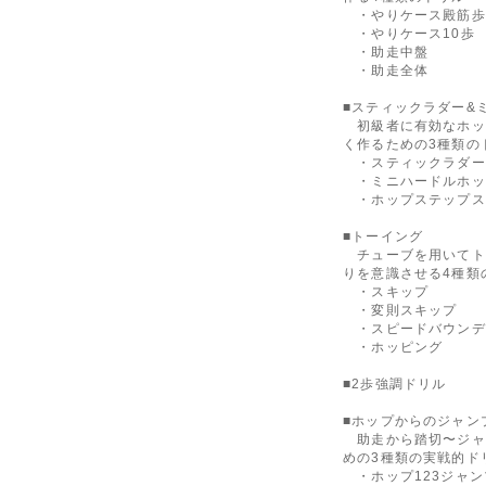
・やりケース殿筋歩
・やりケース10歩
・助走中盤
・助走全体
■スティックラダー
初級者に有効なホッ
く作るための3種類の
・スティックラダー
・ミニハードルホッ
・ホップステップス
■トーイング
チューブを用いてト
りを意識させる4種類
・スキップ
・変則スキップ
・スピードバウンデ
・ホッピング
■2歩強調ドリル
■ホップからのジャ
助走から踏切〜ジャ
めの3種類の実戦的ド
・ホップ123ジャン