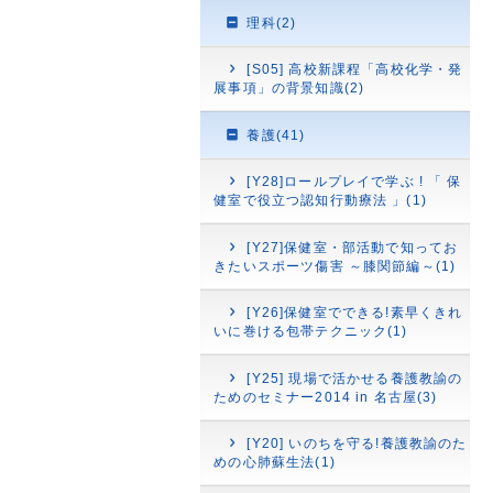
理科(2)
[S05] 高校新課程「高校化学・発
展事項」の背景知識(2)
養護(41)
[Y28]ロールプレイで学ぶ ! 「 保
健室で役立つ認知行動療法 」(1)
[Y27]保健室・部活動で知ってお
きたいスポーツ傷害 ～膝関節編～(1)
[Y26]保健室でできる!素早くきれ
いに巻ける包帯テクニック(1)
[Y25] 現場で活かせる養護教諭の
ためのセミナー2014 in 名古屋(3)
[Y20] いのちを守る!養護教諭のた
めの心肺蘇生法(1)