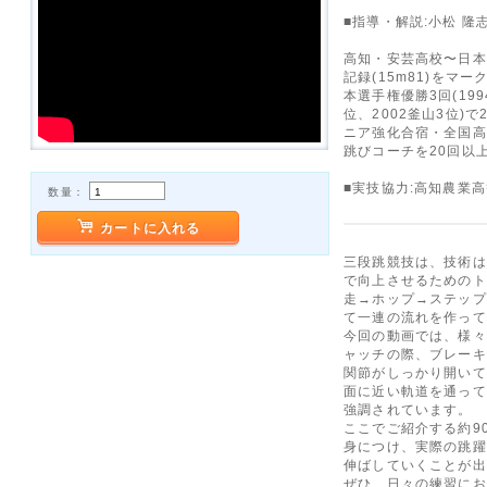
■指導・解説:小松 隆
高知・安芸高校〜日本
記録(15m81)をマ
本選手権優勝3回(1994
位、2002釜山3位)
ニア強化合宿・全国高
跳びコーチを20回
■実技協力:高知農業
数量：
カートに入れる
三段跳競技は、技術は
で向上させるためのト
走→ホップ→ステップ
て一連の流れを作って
今回の動画では、様々
ャッチの際、ブレーキ
関節がしっかり開いて
面に近い軌道を通って
強調されています。
ここでご紹介する約9
身につけ、実際の跳躍
伸ばしていくことが出
ぜひ、日々の練習にお