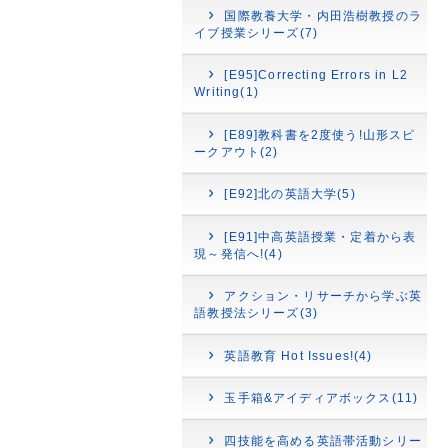
国際教養大学・内田浩樹教授のラ
イブ授業シリーズ(7)
[E95]Correcting Errors in L2
Writing(1)
[E89]教科書を2度使う!山形スピ
ークアウト(2)
[E92]北の英語大学(5)
[E91]中高英語授業・定着から表
現～発信へ!(4)
アクション・リサーチから学ぶ英
語教授法シリーズ(3)
英語教育 Hot Issues!(4)
玉手箱&アイディアボックス(11)
四技能を高める英語帯活動シリー