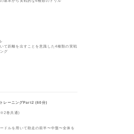
の基本から実戦的な6種類のドリル
リル
いて距離を出すことを意識した4種類の実戦
ング
トレーニングPart2 (60分)
※2巻共通)
ードルを用いて助走の前半〜中盤〜全体を