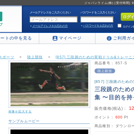
ジャパンライム(株) [受付時間] 9:0
メールアドレスをご入力ください
パスワードをご入力ください
パスワードをお忘れの方
メールアドレスをお忘れの方
ログイン
カートの中を見る
マイページ
ご利用ガ
スポーツ
>
陸上競技
>
[857] 三段跳のための実戦ドリル&トレー
商品番号：
857-S
陸上競技
[857] 三段跳のた
三段跳のため
集 〜目的を持
1
販売価格(税込)：
画像を拡大する
ポイント：
600
Pt
サンプルムービー
商品種別：
ダウンロー