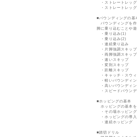
・ストレートレッグ
・ストレートレッグ
■バウンディングの
バウンディングを作
脚に乗り込むことや遊
・乗り込み(1)
・乗り込み(2)
・連続乗り込み
・片脚強調スキップ
・両脚強調スキップ
・速いスキップ
・変則スキップ
・距離スキップ
・キャッチ・スウィ
・軽いバウンディン
・高いバウンディン
・スピードバウンデ
■ホッピングの基本
ホッピングの基本を
・その場ホッピング
・ホッピングの導入
・連続ホッピング
■踏切ドリル