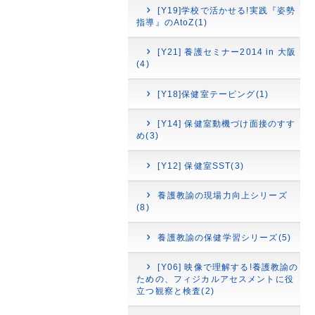
[Y19]学校で活かせる!実践『姿勢
指導』のAtoZ(1)
[Y21] 養護セミナー2014 in 大阪
(4)
[Y18]保健室テーピング(1)
[Y14] 保健室動機づけ面接のすす
め(3)
[Y12] 保健室SST(3)
養護教諭の現場力向上シリーズ
(8)
養護教諭の保健学習シリーズ(5)
[Y06] 映像で理解する!養護教諭の
ための、フィジカルアセスメントに役
立つ観察と検査(2)