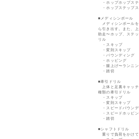
・ホップホップステ
・ホップステップス
■メディシンボール
メディシンボールを
ら引き出す。また、上
助走〜ホップ、ステッ
リル
・スキップ
・変則スキップ
・バウンディング
・ホッピング
・腿上げ〜ランニン
・踏切
■牽引ドリル
上体と足裏キャッチ
種類の牽引ドリル
・スキップ
・変則スキップ
・スピードバウンデ
・スピードホッピン
・踏切
■シャフトドリル
重りで負荷をかけて