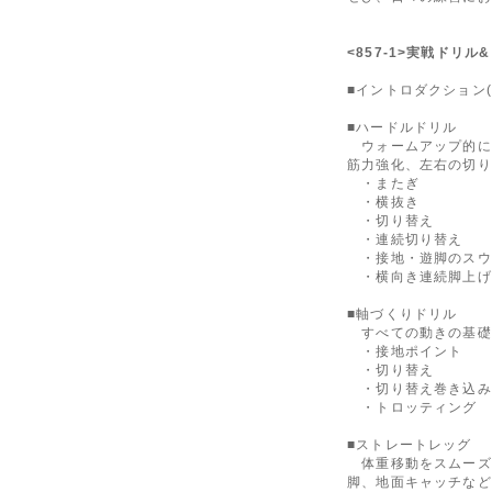
<857-1>実戦ドリル&
■イントロダクション
■ハードルドリル
ウォームアップ的に
筋力強化、左右の切り
・またぎ
・横抜き
・切り替え
・連続切り替え
・接地・遊脚のスウ
・横向き連続脚上げ
■軸づくりドリル
すべての動きの基礎
・接地ポイント
・切り替え
・切り替え巻き込み
・トロッティング
■ストレートレッグ
体重移動をスムーズ
脚、地面キャッチなど