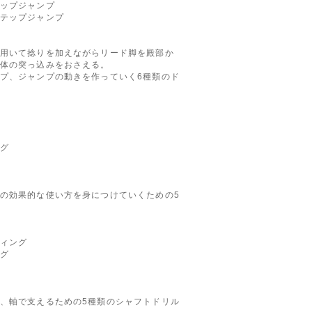
ップジャンプ
テップジャンプ
用いて捻りを加えながらリード脚を殿部か
体の突っ込みをおさえる。
プ、ジャンプの動きを作っていく6種類のド
グ
の効果的な使い方を身につけていくための5
ィング
グ
、軸で支えるための5種類のシャフトドリル