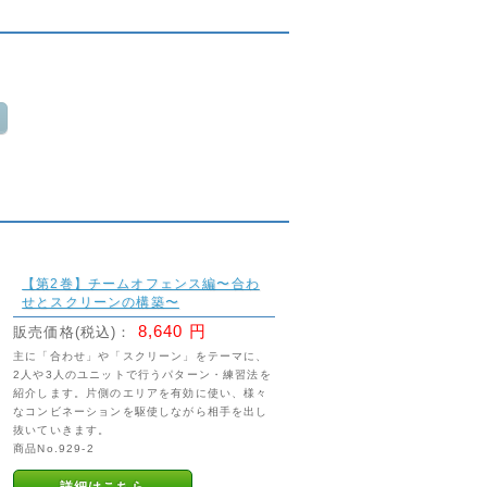
【第2巻】チームオフェンス編〜合わ
せとスクリーンの構築〜
8,640 円
販売価格(税込)：
主に「合わせ」や「スクリーン」をテーマに、
2人や3人のユニットで行うパターン・練習法を
紹介します。片側のエリアを有効に使い、様々
なコンビネーションを駆使しながら相手を出し
抜いていきます。
商品No.929-2
詳細はこちら