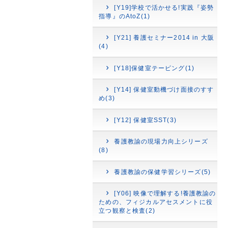
[Y19]学校で活かせる!実践『姿勢
指導』のAtoZ(1)
[Y21] 養護セミナー2014 in 大阪
(4)
[Y18]保健室テーピング(1)
[Y14] 保健室動機づけ面接のすす
め(3)
[Y12] 保健室SST(3)
養護教諭の現場力向上シリーズ
(8)
養護教諭の保健学習シリーズ(5)
[Y06] 映像で理解する!養護教諭の
ための、フィジカルアセスメントに役
立つ観察と検査(2)