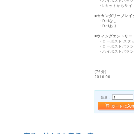
・ハイポストバック
・Lカットからサイ
■セカンダリーブレイ
・Defなし
・Defあり
■ウィングエントリー
・ローポスト スタ
・ローポストバラン
・ハイポストバラン
(76分)
2016.06
数量：
カートに入