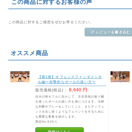
この商品に対するお客様の声
この商品に対するご感想をぜひお寄せください。
レビューを書き込む
オススメ商品
【第1巻】オフェンスファンダメンタ
ル編〜攻撃的なボールの扱い方〜
8,640 円
販売価格(税込)：
自分の体をフルに生かして、左右高低の振り幅
を使ったボールの扱い方を身につけます。冷静
な判断やプレーをしていくこと、またディフェ
ンスを出し抜くようなフェイントをするために
も重要な要素を紹介します。
商品No.929-1
詳細はこちら