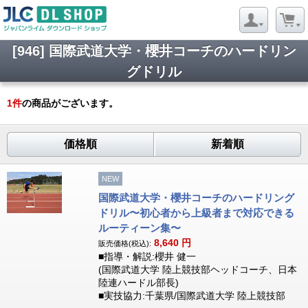
[946] 国際武道大学・櫻井コーチのハードリン
グドリル
1
件
の商品がございます。
価格順
新着順
NEW
国際武道大学・櫻井コーチのハードリング
ドリル〜初心者から上級者まで対応できる
ルーティーン集〜
8,640
円
販売価格(税込):
■指導・解説:櫻井 健一
(国際武道大学 陸上競技部ヘッドコーチ、日本
陸連ハードル部長)
■実技協力:千葉県/国際武道大学 陸上競技部