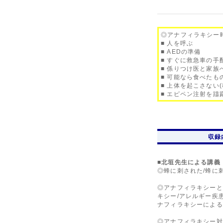
◎アナフィラキシー
■ 人を呼ぶ
■ AEDの準備
■ すぐに救急車の手
■ 係りつけ医と家族
■ 可能なら食べたも
■ 上体を起こさない
■ エピペン注射を躊
収録
■北垣先生による講義
◎蜂に刺された/蜂に
◎アナフィラキシーと
キシー/アレルギー疾
ナフィラキシーによる
◎アナフィラキシー対