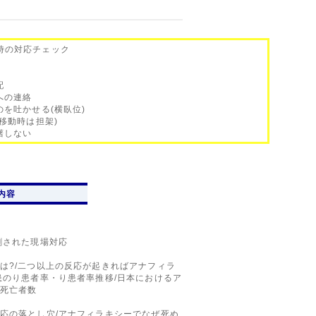
時の対応チェック
配
への連絡
のを吐かせる(横臥位)
(移動時は担架)
躇しない
内容
刺された現場対応
は?/二つ以上の反応が起きればアナフィラ
患のり患者率・り患者率推移/日本におけるア
死亡者数
応の落とし穴/アナフィラキシーでなぜ死ぬ