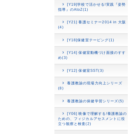
[Y19]学校で活かせる!実践『姿勢
指導』のAtoZ(1)
[Y21] 養護セミナー2014 in 大阪
(4)
[Y18]保健室テーピング(1)
[Y14] 保健室動機づけ面接のすす
め(3)
[Y12] 保健室SST(3)
養護教諭の現場力向上シリーズ
(8)
養護教諭の保健学習シリーズ(5)
[Y06] 映像で理解する!養護教諭の
ための、フィジカルアセスメントに役
立つ観察と検査(2)