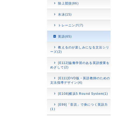
陸上競技(86)
水泳(15)
トレーニング(7)
英語(65)
教えるのが楽しみになる文法シリ
ーズ(2)
[E112]協働学習のある英語授業を
めざして(2)
[E111]DVD版・英語教師のための
文法指導デザイン(4)
[E108]横浜5 Round System(1)
[E99]「音読」で身につく英語力
(1)