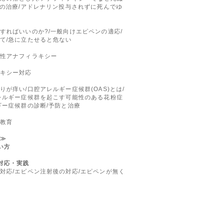
ーの治療/アドレナリン投与されずに死んでゆ
すればいいのか?/一般向けエピペンの適応/
て/急に立たせると危ない
性アナフィラキシー
キシー対応
が痒い/口腔アレルギー症候群(OAS)とは/
レルギー症候群を起こす可能性のある花粉症
ギー症候群の診断/予防と治療
教育
≫
い方
対応・実践
対応/エピペン注射後の対応/エピペンが無く