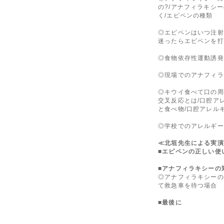
の?/アナフィラキシ
く/エピペンの種類
◎エピペンはいつ注射
迷ったらエピペンを打
◎食物依存性運動誘発
◎現場でのアナフィラ
◎キウイ食べて口の周り
交叉反応とは/口腔ア
と食べ物/口腔アレル
◎学校でのアレルギー
≪北垣先生による実演
■エピペンの正しい使
■アナフィラキシーの
◎アナフィラキシーの
て救急車を待つ場合
■最後に