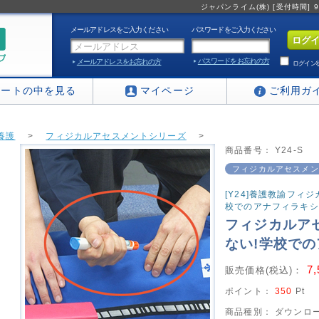
ジャパンライム(株) [受付時間] 9:0
メールアドレスをご入力ください
パスワードをご入力ください
パスワードをお忘れの方
メールアドレスをお忘れの方
ログイン
カートの中を見る
マイページ
ご利用ガ
養護
>
フィジカルアセスメントシリーズ
>
商品番号：
Y24-S
シリーズ もう怖くない! 学校でのアナフィラキシー対応
フィジカルアセスメン
[Y24]養護教諭フィ
校でのアナフィラキシ
フィジカルア
ない!学校で
7
販売価格(税込)：
ポイント：
350
Pt
商品種別：
ダウンロー