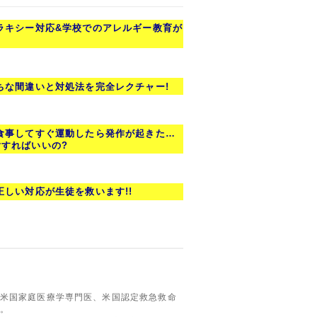
ラキシー対応&学校でのアレルギー教育が
ちな間違いと対処法を完全レクチャー!
食事してすぐ運動したら発作が起きた…
すればいいの?
正しい対応が生徒を救います!!
米国家庭医療学専門医、米国認定救急救命
。