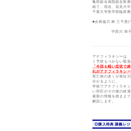
亀田総合病院総合医療
経て、現在、花見川中
千葉大学医学部臨床教
■企画協力:林 三千恵
■企画協力:
宇田川 和
アナフィラキシーは、
く予想もつかない緊急
「今回も軽い症状で終
れがアナフィラキシー
死亡例の多くが発症3
分かるように、
学校でアナフィラキシ
い対応がその後の経過
最新の情報を踏まえて
解説します。
◎購入特典 講義レジュ