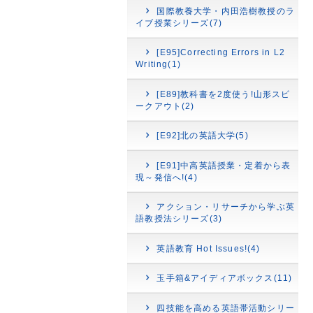
国際教養大学・内田浩樹教授のラ
イブ授業シリーズ(7)
[E95]Correcting Errors in L2
Writing(1)
[E89]教科書を2度使う!山形スピ
ークアウト(2)
[E92]北の英語大学(5)
[E91]中高英語授業・定着から表
現～発信へ!(4)
アクション・リサーチから学ぶ英
語教授法シリーズ(3)
英語教育 Hot Issues!(4)
玉手箱&アイディアボックス(11)
四技能を高める英語帯活動シリー