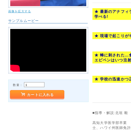
★ 最新のアナフィ
画像を拡大する
学べる!
サンプルムービー
★ 現場で起こりが
★ 蜂に刺された…
エピペンはいつ注射
★ 学校の迅速かつ
数量：
カートに入れる
■指導・解説:北垣 毅
高知大学医学部卒業 
士、ハワイ州医師免許