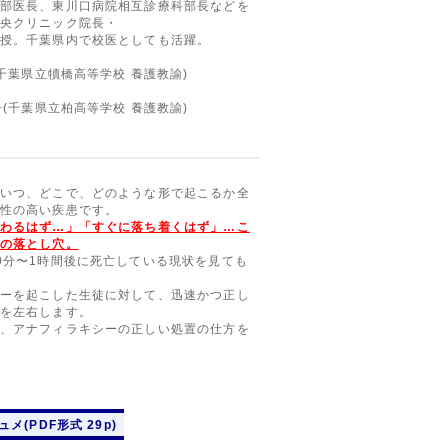
部医長、東川口病院相互診療科部長などを
央クリニック院長・
授。千葉県内で校医としても活躍。
(千葉県立犢橋高等学校 養護教諭)
子(千葉県立柏高等学校 養護教諭)
いつ、どこで、どのような形で起こるか全
性の高い疾患です。
わるはず…」「すぐに落ち着くはず」…こ
の落とし穴。
0分〜1時間後に死亡している現状を見ても
ーを起こした生徒に対して、迅速かつ正し
を左右します。
、アナフィラキシーの正しい処置の仕方を
メ(PDF形式 29p)