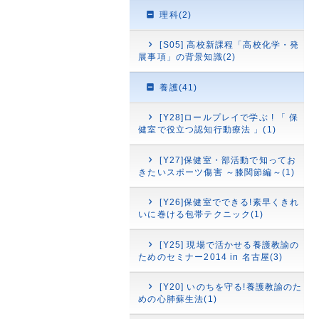
理科(2)
[S05] 高校新課程「高校化学・発
展事項」の背景知識(2)
養護(41)
[Y28]ロールプレイで学ぶ ! 「 保
健室で役立つ認知行動療法 」(1)
[Y27]保健室・部活動で知ってお
きたいスポーツ傷害 ～膝関節編～(1)
[Y26]保健室でできる!素早くきれ
いに巻ける包帯テクニック(1)
[Y25] 現場で活かせる養護教諭の
ためのセミナー2014 in 名古屋(3)
[Y20] いのちを守る!養護教諭のた
めの心肺蘇生法(1)