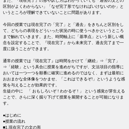
また、『現在完了』の形や訳し方はわかっていても「過去の文との
区別がよくわからない」「なぜ完了形でなければいけないのか」と
いうところが理解できていないことに問題があります。
今回の授業では現在完了の「完了」と「過去」をきちんと区別をし
て、どちらの表現をどういった状況の時に使うべきかというところ
まで触れていきます。また、時間軸上に「基準点」という新しい概
念を設定することで、『現在完了』から未来完了、過去完了まで一
度に扱うことができます。
通常の授業では『現在完了』は時間をかけて「継続」⇒「完了」
⇒「経験」という具合に授業を進めがちですが、文法項目の指導に
おいては一つ一つを順番に確実に進めるのではなく、まずは最初に
おおまかな全体像をつかませ、「これはできるぞ!」というような感
覚を与えることが効果的です。
生徒の中に 「 おもしろいぞ ! わかるぞ ! 」 という感覚が芽生える
ことで、さらに深く掘り下げて授業を展開することが可能になりま
す。
●はじめに
●授業の流れ
■1.現在完了の文の形