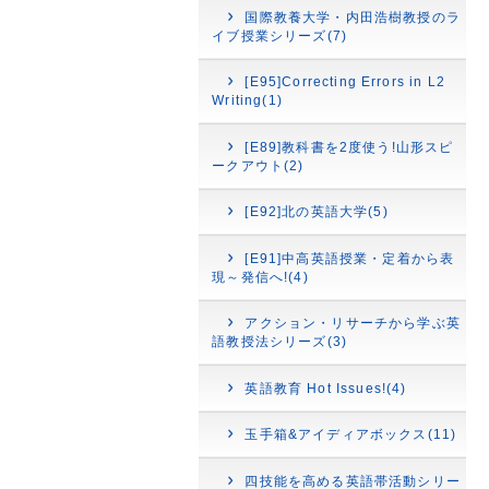
国際教養大学・内田浩樹教授のラ
イブ授業シリーズ(7)
[E95]Correcting Errors in L2
Writing(1)
[E89]教科書を2度使う!山形スピ
ークアウト(2)
[E92]北の英語大学(5)
[E91]中高英語授業・定着から表
現～発信へ!(4)
アクション・リサーチから学ぶ英
語教授法シリーズ(3)
英語教育 Hot Issues!(4)
玉手箱&アイディアボックス(11)
四技能を高める英語帯活動シリー