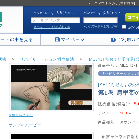
ジャパンライム(株) [受付時間] 9:0
メールアドレスをご入力ください
パスワードをご入力ください
パスワードをお忘れの方
メールアドレスをお忘れの方
ログイン
カートの中を見る
マイページ
ご利用ガ
医療
>
リハビリテーション/理学療法
>
[ME142] 筋および受容
商品番号：
ME142-1
リハビリテーション/
[ME142] 筋およ
第1巻 肩甲帯
8
販売価格(税込)：
ポイント：
400
Pt
画像を拡大する
商品種別：
ダウンロー
サンプルムービー
・触察が治療の役割も