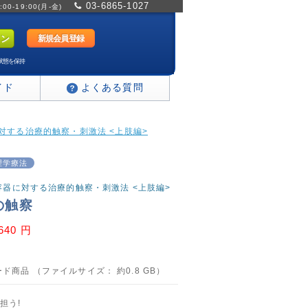
03-6865-1027
0-19:00(月-金)
新規会員登録
状態を保持
イド
よくある質問
器に対する治療的触察・刺激法 <上肢編>
理学療法
び受容器に対する治療的触察・刺激法 <上肢編>
の触察
,640 円
ド商品 （ファイルサイズ： 約0.8 GB）
担う!