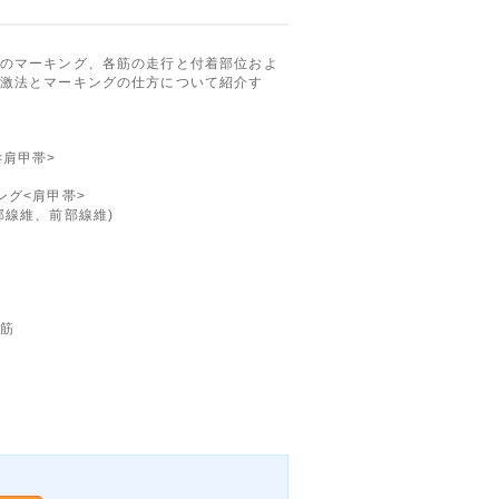
のマーキング、各筋の走行と付着部位およ
激法とマーキングの仕方について紹介す
<肩甲帯>
ング<肩甲帯>
線維、前部線維)
筋