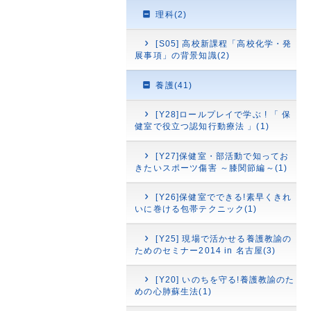
理科(2)
[S05] 高校新課程「高校化学・発
展事項」の背景知識(2)
養護(41)
[Y28]ロールプレイで学ぶ ! 「 保
健室で役立つ認知行動療法 」(1)
[Y27]保健室・部活動で知ってお
きたいスポーツ傷害 ～膝関節編～(1)
[Y26]保健室でできる!素早くきれ
いに巻ける包帯テクニック(1)
[Y25] 現場で活かせる養護教諭の
ためのセミナー2014 in 名古屋(3)
[Y20] いのちを守る!養護教諭のた
めの心肺蘇生法(1)