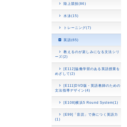
陸上競技(86)
水泳(15)
トレーニング(7)
英語(65)
教えるのが楽しみになる文法シリ
ーズ(2)
[E112]協働学習のある英語授業を
めざして(2)
[E111]DVD版・英語教師のための
文法指導デザイン(4)
[E108]横浜5 Round System(1)
[E99]「音読」で身につく英語力
(1)