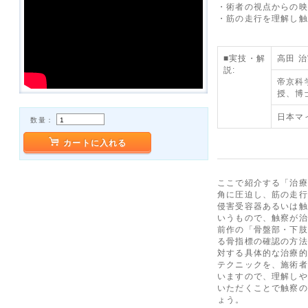
・術者の視点からの映
・筋の走行を理解し触
■実技・解
高田 治実
説:
帝京科
授、博士
日本マ
数量：
カートに入れる
ここで紹介する「治療
角に圧迫し、筋の走行
侵害受容器あるいは触
いうもので、触察が治
前作の「骨盤部・下肢
る骨指標の確認の方法
対する具体的な治療的
テクニックを、施術者
いますので、理解しや
いただくことで触察の
ょう。