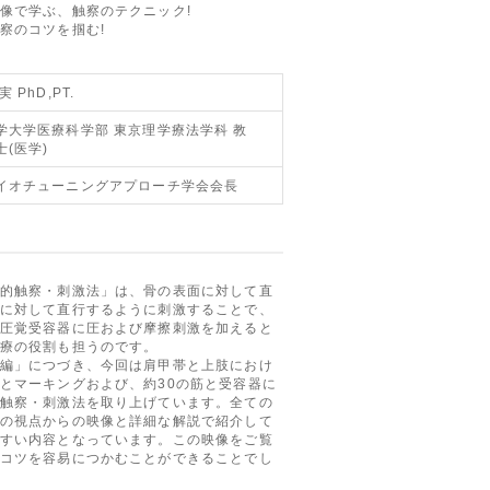
像で学ぶ、触察のテクニック!
察のコツを掴む!
 PhD,PT.
学大学医療科学部 東京理学療法学科 教
(医学)
イオチューニングアプローチ学会会長
的触察・刺激法」は、骨の表面に対して直
に対して直行するように刺激することで、
圧覚受容器に圧および摩擦刺激を加えると
療の役割も担うのです。
編」につづき、今回は肩甲帯と上肢におけ
とマーキングおよび、約30の筋と受容器に
触察・刺激法を取り上げています。全ての
の視点からの映像と詳細な解説で紹介して
すい内容となっています。この映像をご覧
コツを容易につかむことができることでし