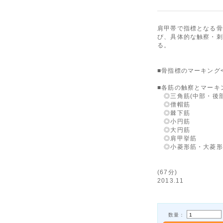
肩甲帯で指標となる骨
び、具体的な触察・刺
る。
■骨指標のマーキング
■各筋の触察とマーキ
◎三角筋(中部・後部
◎僧帽筋
◎棘下筋
◎小円筋
◎大円筋
◎肩甲挙筋
◎小菱形筋・大菱形
(67分)
2013.11
数量：