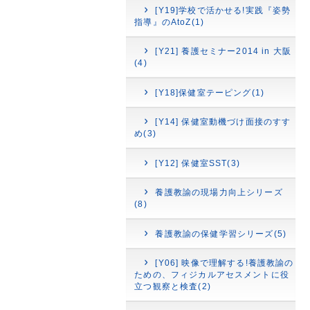
[Y19]学校で活かせる!実践『姿勢
指導』のAtoZ(1)
[Y21] 養護セミナー2014 in 大阪
(4)
[Y18]保健室テーピング(1)
[Y14] 保健室動機づけ面接のすす
め(3)
[Y12] 保健室SST(3)
養護教諭の現場力向上シリーズ
(8)
養護教諭の保健学習シリーズ(5)
[Y06] 映像で理解する!養護教諭の
ための、フィジカルアセスメントに役
立つ観察と検査(2)