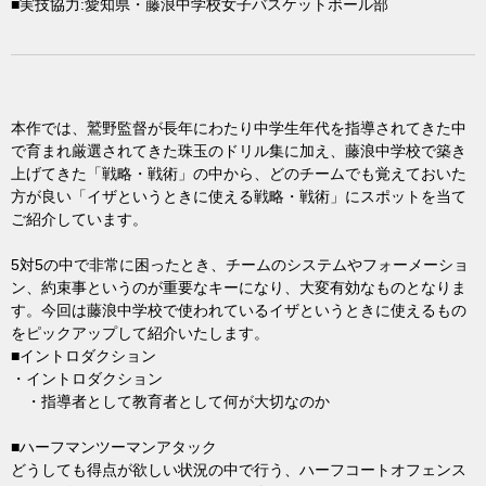
■実技協力:愛知県・藤浪中学校女子バスケットボール部
本作では、鷲野監督が長年にわたり中学生年代を指導されてきた中
で育まれ厳選されてきた珠玉のドリル集に加え、藤浪中学校で築き
上げてきた「戦略・戦術」の中から、どのチームでも覚えておいた
方が良い「イザというときに使える戦略・戦術」にスポットを当て
ご紹介しています。
5対5の中で非常に困ったとき、チームのシステムやフォーメーショ
ン、約束事というのが重要なキーになり、大変有効なものとなりま
す。今回は藤浪中学校で使われているイザというときに使えるもの
をピックアップして紹介いたします。
■イントロダクション
・イントロダクション
・指導者として教育者として何が大切なのか
■ハーフマンツーマンアタック
どうしても得点が欲しい状況の中で行う、ハーフコートオフェンス