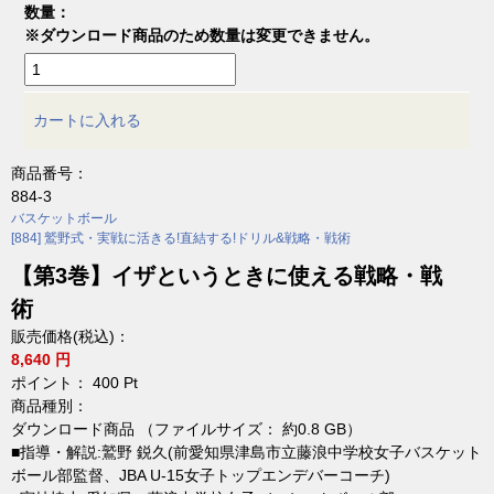
数量：
※ダウンロード商品のため数量は変更できません。
カートに入れる
商品番号：
884-3
バスケットボール
[884] 鷲野式・実戦に活きる!直結する!ドリル&戦略・戦術
【第3巻】イザというときに使える戦略・戦
術
販売価格(税込)：
8,640 円
ポイント：
400
Pt
商品種別：
ダウンロード商品 （ファイルサイズ： 約0.8 GB）
■指導・解説:鷲野 鋭久(前愛知県津島市立藤浪中学校女子バスケット
ボール部監督、JBA U-15女子トップエンデバーコーチ)