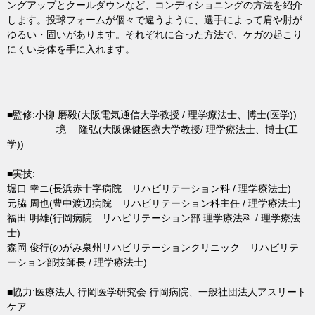
ングアップとクールダウンなど、コンディショニングの方法を紹介
します。投球フォームが個々で違うように、選手によって肩や肘が
ゆるい・固いがあります。それぞれに合った方法で、ケガの起こり
にくい身体を手に入れます。
■監修:小柳 磨毅(大阪電気通信大学教授 / 理学療法士、博士(医学))
境 隆弘(大阪保健医療大学教授/ 理学療法士、博士(工
学))
■実技:
堀口 幸ニ(長浜赤十字病院 リハビリテーション科 / 理学療法士)
元脇 周也(豊中渡辺病院 リハビリテーション科主任 / 理学療法士)
福田 明雄(行岡病院 リハビリテーション部 理学療法科 / 理学療法
士)
森岡 俊行(のがみ泉州リハビリテーションクリニック リハビリテ
ーション部技師長 / 理学療法士)
■協力:医療法人 行岡医学研究会 行岡病院、一般社団法人アスリート
ケア