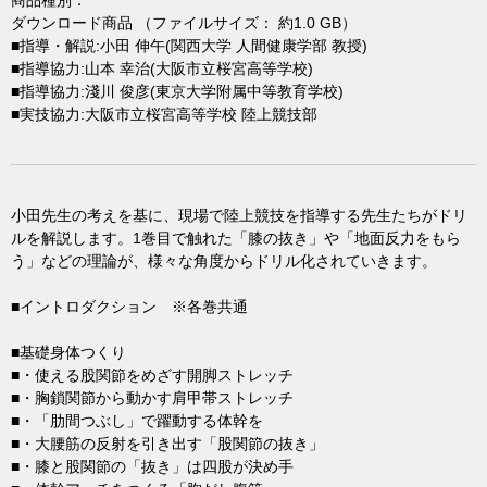
商品種別：
ダウンロード商品 （ファイルサイズ： 約1.0 GB）
■指導・解説:小田 伸午(関西大学 人間健康学部 教授)
■指導協力:山本 幸治(大阪市立桜宮高等学校)
■指導協力:淺川 俊彦(東京大学附属中等教育学校)
■実技協力:大阪市立桜宮高等学校 陸上競技部
小田先生の考えを基に、現場で陸上競技を指導する先生たちがドリ
ルを解説します。1巻目で触れた「膝の抜き」や「地面反力をもら
う」などの理論が、様々な角度からドリル化されていきます。
■イントロダクション ※各巻共通
■基礎身体つくり
■・使える股関節をめざす開脚ストレッチ
■・胸鎖関節から動かす肩甲帯ストレッチ
■・「肋間つぶし」で躍動する体幹を
■・大腰筋の反射を引き出す「股関節の抜き」
■・膝と股関節の「抜き」は四股が決め手