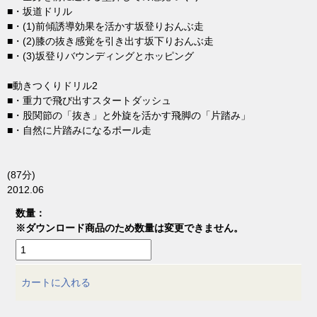
■・坂道ドリル
■・(1)前傾誘導効果を活かす坂登りおんぶ走
■・(2)膝の抜き感覚を引き出す坂下りおんぶ走
■・(3)坂登りバウンディングとホッピング
■動きつくりドリル2
■・重力で飛び出すスタートダッシュ
■・股関節の「抜き」と外旋を活かす飛脚の「片踏み」
■・自然に片踏みになるポール走
(87分)
2012.06
数量：
※ダウンロード商品のため数量は変更できません。
カートに入れる