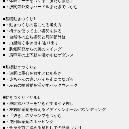
■・体幹アーチをつくる「胸だし腹筋」
■・股関節外旋はハードルまたぎでつかむ
■基礎動きつくり1
■・動きつくりの基になる考え方
■・椅子を使ってよい姿勢を探る
■・自然体の立ち姿勢と肩関節外旋
■・力感無く歩き出す/走り出す
■・胸鎖関節からの腕のスイング
■・肩甲帯の上下動を活かすヒゲダンス
■基礎動きつくり2
■・遊脚に重心を移すアヒル歩き
■・赤ちゃんの這いハイを走につなげる
■・左右の軸感覚を活かすバックウォーク
■動きつくりドリル1
■・股関節パワーをひきだすタイヤ押し
■・左右軸感覚を鍛えるメディシンボールバウンディング
■・「抜き」のジャンプをつかむ
■・逆回転感覚のホッピング
■・全身を前に進める壁押しでの感覚つくり