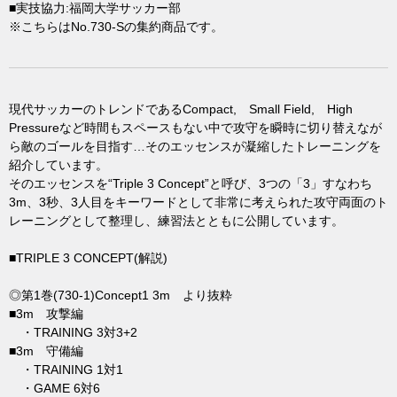
■実技協力:福岡大学サッカー部
※こちらはNo.730-Sの集約商品です。
現代サッカーのトレンドであるCompact, Small Field, High
Pressureなど時間もスペースもない中で攻守を瞬時に切り替えなが
ら敵のゴールを目指す…そのエッセンスが凝縮したトレーニングを
紹介しています。
そのエッセンスを“Triple 3 Concept”と呼び、3つの「3」すなわち
3m、3秒、3人目をキーワードとして非常に考えられた攻守両面のト
レーニングとして整理し、練習法とともに公開しています。
■TRIPLE 3 CONCEPT(解説)
◎第1巻(730-1)Concept1 3m より抜粋
■3m 攻撃編
・TRAINING 3対3+2
■3m 守備編
・TRAINING 1対1
・GAME 6対6