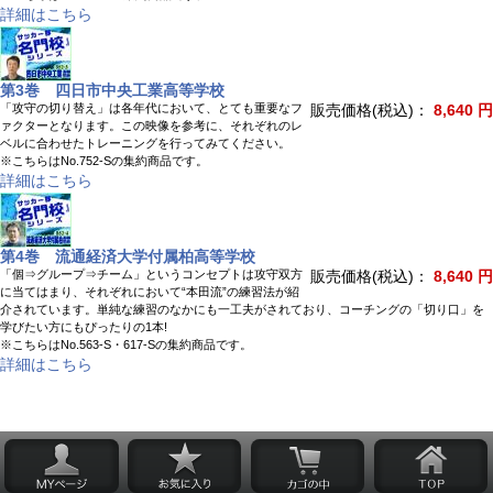
詳細はこちら
第3巻 四日市中央工業高等学校
「攻守の切り替え」は各年代において、とても重要なフ
販売価格(税込)：
8,640 円
ァクターとなります。この映像を参考に、それぞれのレ
ベルに合わせたトレーニングを行ってみてください。
※こちらはNo.752-Sの集約商品です。
詳細はこちら
第4巻 流通経済大学付属柏高等学校
「個⇒グループ⇒チーム」というコンセプトは攻守双方
販売価格(税込)：
8,640 円
に当てはまり、それぞれにおいて“本田流”の練習法が紹
介されています。単純な練習のなかにも一工夫がされており、コーチングの「切り口」を
学びたい方にもぴったりの1本!
※こちらはNo.563-S・617-Sの集約商品です。
詳細はこちら