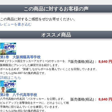
この商品に対するお客様の声
この商品に対するご感想をぜひお寄せください。
レビューを書き込む
オススメ商品
第1巻 大阪桐蔭高等学校
INF (フランス国立サッカーアカデミー)のサッカーを、大
販売価格(税込)：
8,640 円
阪桐蔭流にアレンジした練習方法を紹介します。
ボールを止めず、“加速”しながらボールを運んでいくことを目指していきます。
※こちらはNo.697-Sの集約商品です。
詳細はこちら
第2巻 八千代高等学校
八千代高校の代名詞「パスサッカー」を公開します。
販売価格(税込)：
8,640 円
ビルドアップと攻撃強化をテーマに、どのようにして相
手陣内に切り込んでいくかを練習していきます。
※こちらはNo.651-Sの集約商品です。