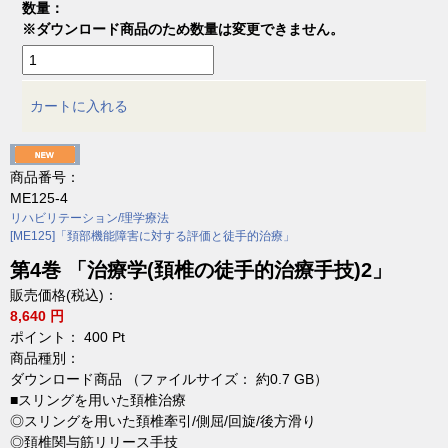
数量：
※ダウンロード商品のため数量は変更できません。
カートに入れる
商品番号：
ME125-4
リハビリテーション/理学療法
[ME125]「頚部機能障害に対する評価と徒手的治療」
第4巻 「治療学(頚椎の徒手的治療手技)2」
販売価格(税込)：
8,640 円
ポイント：
400
Pt
商品種別：
ダウンロード商品 （ファイルサイズ： 約0.7 GB）
■スリングを用いた頚椎治療
◎スリングを用いた頚椎牽引/側屈/回旋/後方滑り
◎頚椎関与筋リリース手技