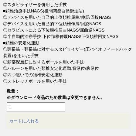
◎スタビライザーを併用した手技
■頚椎治療手技NAGS(椎間関節自然滑走法)
◎デバイスを用いた自己的上位頚椎屈曲/伸展/回旋NAGS
◎デバイスを用いた自己的下位頚椎伸展/回旋NAGS
◎セラピストによる下位頚椎屈曲NAGS/屈曲逆NAGS
◎半自動的治療手技:下位頚椎伸展NAGS/下位頚椎回旋NAGS
■頚椎の安定化運動
◎頭長筋・頚長筋に対するスタビライザー(圧バイオフィードバック
装置)を用いた手技
◎頚部深層筋に対するボールを用いた手技
◎バルーンを用いた頚椎安定化運動:背臥位/腹臥位
◎四つ這いでの頚椎安定化運動
◎ストレッチポールを用いた手技
数量：
※ダウンロード商品のため数量は変更できません。
カートに入れる