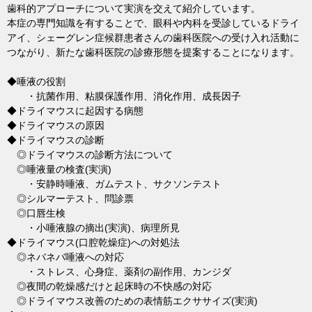
歯科的アプローチについて実演を交えて紹介しています。
本症の専門知識を有することで、眼科や内科を受診しているドライ
アイ、シェーグレン症候群患者さんの歯科医院への受け入れ活動に
つながり、新たな歯科医院の診療形態を提案することになります。
◆唾液の役割
・抗菌作用、粘膜保護作用、消化作用、成長因子
◆ドライマウスに起因する病態
◆ドライマウスの原因
◆ドライマウスの診断
◎ドライマウスの診断方法について
◎唾液量の検査(実演)
・安静時唾液、ガムテスト、サクソンテスト
◎シルマーテスト、問診票
◎口唇生検
・小唾液腺の摘出(実演)、病理所見
◆ドライマウス(口腔乾燥症)への対処法
◎ネバネバ唾液への対応
・ストレス、心身症、薬剤の副作用、カンジダ
◎夜間の乾燥感だけと起床時の不快感の対応
◎ドライマウス改善のための表情筋エクササイズ(実演)