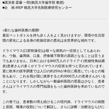
■講演者:斎藤 一郎(鶴見大学歯学部 教授)
■企 画:iREP 鶴見大学先制医療研究センター
○新たな歯科医療の展開!
最近ペットボトルを持ち歩く人をよく見かけますが、環境や生活習
慣の変化による全身の乾燥症状の悪化は全世界的な傾向です。
ドライマウス(口腔乾燥症)は様々な病気の一症状としてもあらわ
れ、ウ蝕、歯周病、口臭、摂食嚥下障害の原因となることは言うま
でもありません。日本における800万人のドライアイ(乾燥性角結膜
炎)患者さんの多くがドライマウスの症状を持つと言われています。
更に欧米の疫学調査では人口の約25%が本症に罹患しているとの報
告もあり、これを我が国に換算すると約3000万人の患者さんがいる
ことになります。しかしながら一般歯科医院の受皿は少なく、患者
さんはドライマウスの専門知識をもった歯科医師を求めているので
す。
この巻では、患者数の増え続けるこの現代病、ドライマウスの病態
と原因、唾液の役割について解説し、さらに診断・治療法ならびに