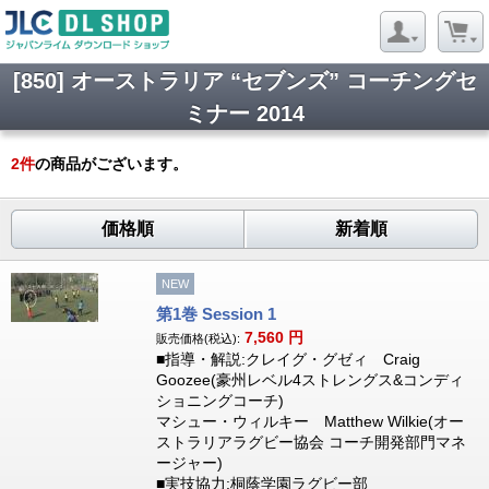
[850] オーストラリア “セブンズ” コーチングセ
ミナー 2014
2
件
の商品がございます。
価格順
新着順
NEW
第1巻 Session 1
7,560
円
販売価格(税込):
■指導・解説:クレイグ・グゼィ Craig
Goozee(豪州レベル4ストレングス&コンディ
ショニングコーチ)
マシュー・ウィルキー Matthew Wilkie(オー
ストラリアラグビー協会 コーチ開発部門マネ
ージャー)
■実技協力:桐蔭学園ラグビー部