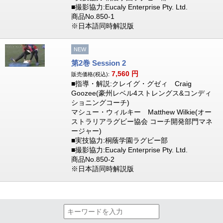
■撮影協力:Eucaly Enterprise Pty. Ltd.
商品No.850-1
※日本語同時解説版
NEW
第2巻 Session 2
7,560
円
販売価格(税込):
■指導・解説:クレイグ・グゼィ Craig
Goozee(豪州レベル4ストレングス&コンディ
ショニングコーチ)
マシュー・ウィルキー Matthew Wilkie(オー
ストラリアラグビー協会 コーチ開発部門マネ
ージャー)
■実技協力:桐蔭学園ラグビー部
■撮影協力:Eucaly Enterprise Pty. Ltd.
商品No.850-2
※日本語同時解説版