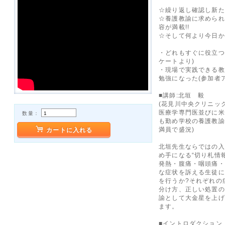
☆繰り返し確認し新た
☆養護教諭に求められ
容が満載!!
☆そして何より今日か
・どれもすぐに役立つ
ケートより)
・現場で実践できる教
勉強になった(参加者
■講師:北垣 毅
(花見川中央クリニッ
医療学専門医並びに米
数量：
も勤め学校の養護教諭
満員で盛況)
カートに入れる
北垣先生ならではの入
め手になる“切り札情
発熱・腹痛・咽頭痛・
な症状を訴える生徒に
を行うか?それぞれの
分け方、正しい処置の
諭として大金星を上げ
ます。
■イントロダクション