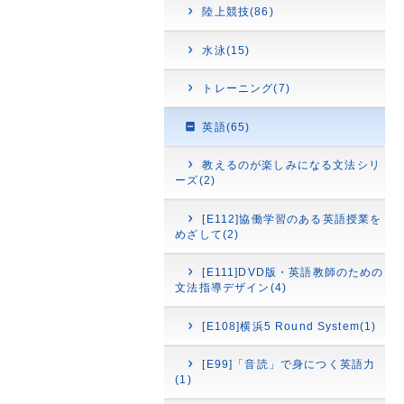
陸上競技(86)
水泳(15)
トレーニング(7)
英語(65)
教えるのが楽しみになる文法シリ
ーズ(2)
[E112]協働学習のある英語授業を
めざして(2)
[E111]DVD版・英語教師のための
文法指導デザイン(4)
[E108]横浜5 Round System(1)
[E99]「音読」で身につく英語力
(1)