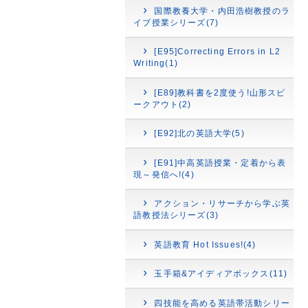
国際教養大学・内田浩樹教授のラ
イブ授業シリーズ(7)
[E95]Correcting Errors in L2
Writing(1)
[E89]教科書を2度使う!山形スピ
ークアウト(2)
[E92]北の英語大学(5)
[E91]中高英語授業・定着から表
現～発信へ!(4)
アクション・リサーチから学ぶ英
語教授法シリーズ(3)
英語教育 Hot Issues!(4)
玉手箱&アイディアボックス(11)
四技能を高める英語帯活動シリー