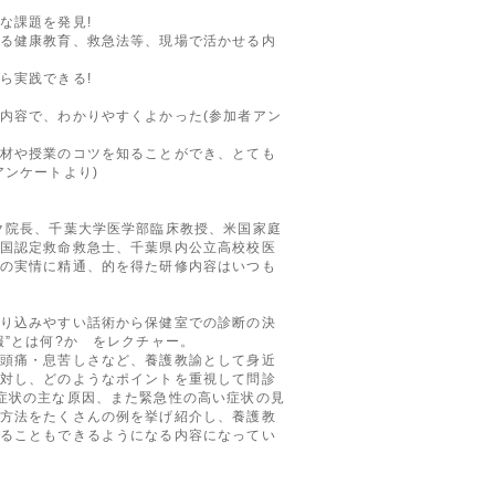
な課題を発見!
る健康教育、救急法等、現場で活かせる内
ら実践できる!
内容で、わかりやすくよかった(参加者アン
材や授業のコツを知ることができ、とても
アンケートより)
ク院長、千葉大学医学部臨床教授、米国家庭
国認定救命救急士、千葉県内公立高校校医
の実情に精通、的を得た研修内容はいつも
り込みやすい話術から保健室での診断の決
報”とは何?か をレクチャー。
頭痛・息苦しさなど、養護教諭として身近
対し、どのようなポイントを重視して問診
症状の主な原因、また緊急性の高い症状の見
方法をたくさんの例を挙げ紹介し、養護教
ることもできるようになる内容になってい