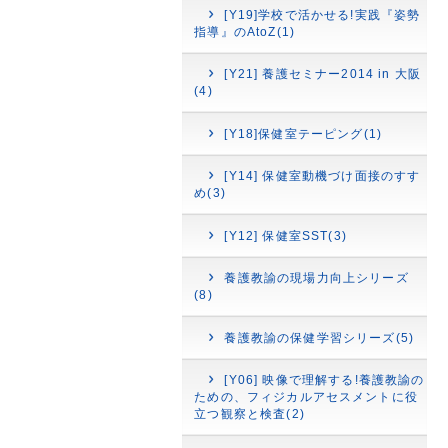
[Y19]学校で活かせる!実践『姿勢
指導』のAtoZ(1)
[Y21] 養護セミナー2014 in 大阪
(4)
[Y18]保健室テーピング(1)
[Y14] 保健室動機づけ面接のすす
め(3)
[Y12] 保健室SST(3)
養護教諭の現場力向上シリーズ
(8)
養護教諭の保健学習シリーズ(5)
[Y06] 映像で理解する!養護教諭の
ための、フィジカルアセスメントに役
立つ観察と検査(2)