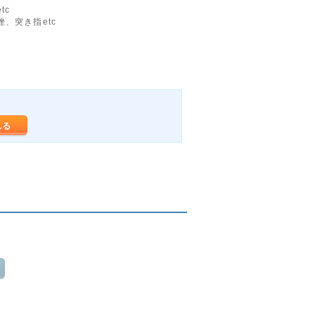
tc
、突き指etc
れる