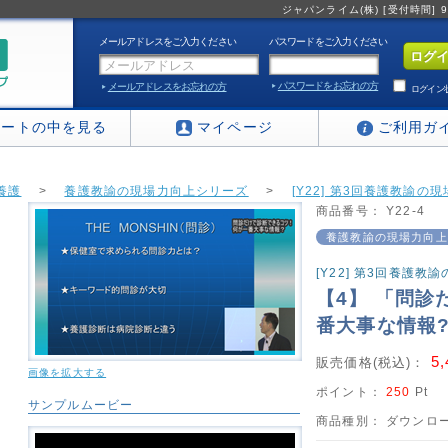
ジャパンライム(株) [受付時間] 9:0
メールアドレスをご入力ください
パスワードをご入力ください
パスワードをお忘れの方
メールアドレスをお忘れの方
ログイン
カートの中を見る
マイページ
ご利用ガ
養護
>
養護教諭の現場力向上シリーズ
>
[Y22] 第3回養護教諭の
商品番号：
Y22-4
養護教諭の現場力向上
[Y22] 第3回養護
【4】 「問診
番大事な情報
5
販売価格(税込)：
画像を拡大する
ポイント：
250
Pt
サンプルムービー
商品種別：
ダウンロー