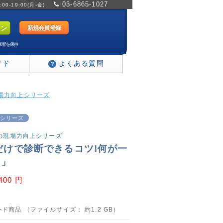
03-6865-1027
0-19:00(月-金)
新規会員登録
状態を保持
イド
よくある質問
現場力向上シリーズ
シリーズ
教諭の現場力向上シリーズ
だけで診断できるコツ!何が一
?」
,400 円
ド商品 （ファイルサイズ： 約1.2 GB）