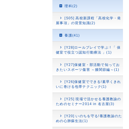
理科(2)
[S05] 高校新課程「高校化学・発
展事項」の背景知識(2)
養護(41)
[Y28]ロールプレイで学ぶ ! 「 保
健室で役立つ認知行動療法 」(1)
[Y27]保健室・部活動で知ってお
きたいスポーツ傷害 ～膝関節編～(1)
[Y26]保健室でできる!素早くきれ
いに巻ける包帯テクニック(1)
[Y25] 現場で活かせる養護教諭の
ためのセミナー2014 in 名古屋(3)
[Y20] いのちを守る!養護教諭のた
めの心肺蘇生法(1)