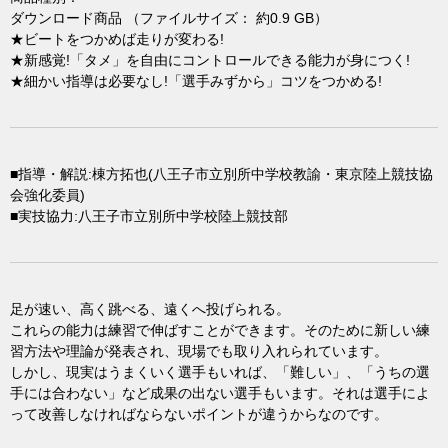
ダウンロード商品 （ファイルサイズ： 約0.9 GB）
★ビートをつかめば走りが変わる!
★新感覚!「タメ」を自由にコントロールできる能力が身につく!
★細かい指導は必要なし!「選手みずから」コツをつかめる!
■指導・解説:棟方拓也(八王子市立別所中学校教諭・東京陸上競技協
会強化委員)
■実技協力:八王子市立別所中学校陸上競技部
足が速い、高く跳べる、遠くへ投げられる。
これらの能力は練習で伸ばすことができます。そのために新しい練
習方法や理論が発表され、現場でも取り入れられています。
しかし、現実はうまくいく選手もいれば、「難しい」、「うちの選
手には合わない」など成果の出ない選手もいます。それは選手によ
って改善しなければならないポイントが違うからなのです。