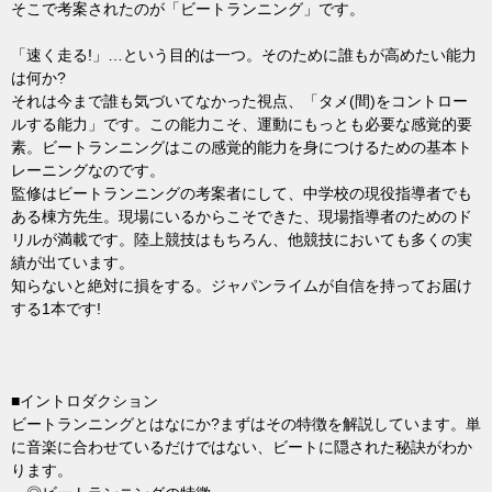
そこで考案されたのが「ビートランニング」です。
「速く走る!」…という目的は一つ。そのために誰もが高めたい能力
は何か?
それは今まで誰も気づいてなかった視点、「タメ(間)をコントロー
ルする能力」です。この能力こそ、運動にもっとも必要な感覚的要
素。ビートランニングはこの感覚的能力を身につけるための基本ト
レーニングなのです。
監修はビートランニングの考案者にして、中学校の現役指導者でも
ある棟方先生。現場にいるからこそできた、現場指導者のためのド
リルが満載です。陸上競技はもちろん、他競技においても多くの実
績が出ています。
知らないと絶対に損をする。ジャパンライムが自信を持ってお届け
する1本です!
■イントロダクション
ビートランニングとはなにか?まずはその特徴を解説しています。単
に音楽に合わせているだけではない、ビートに隠された秘訣がわか
ります。