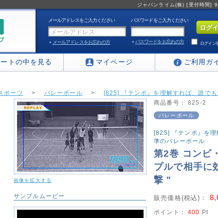
ジャパンライム(株) [受付時間] 9:0
メールアドレスをご入力ください
パスワードをご入力ください
パスワードをお忘れの方
メールアドレスをお忘れの方
ログイン
カートの中を見る
マイページ
ご利用ガ
スポーツ
>
バレーボール
>
[825] 『テンポ』を理解すれば、誰で
商品番号：
825-2
バレーボール
[825] 『テンポ』
準のバレーボール
第2巻 コンビ
プルで相手に効
撃 "
画像を拡大する
サンプルムービー
8
販売価格(税込)：
ポイント：
400
Pt