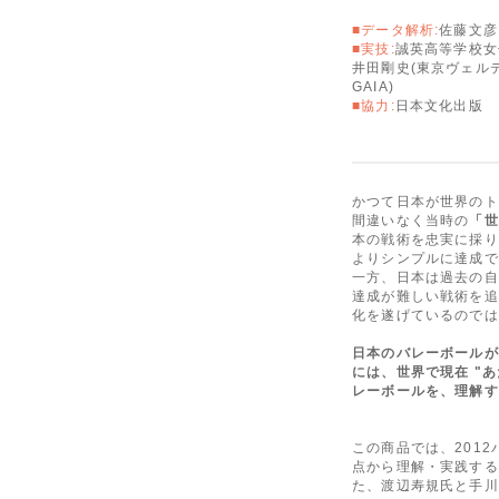
■データ解析:
佐藤文彦
■実技:
誠英高等学校女
井田剛史(東京ヴェルデ
GAIA)
■協力:
日本文化出版
かつて日本が世界のト
間違いなく当時の
「世
本の戦術を忠実に採り
よりシンプルに達成で
一方、日本は過去の自
達成が難しい戦術を追
化を遂げているのでは
日本のバレーボールが
には、世界で現在 "
レーボールを、理解す
この商品では、201
点から理解・実践する
た、渡辺寿規氏と手川