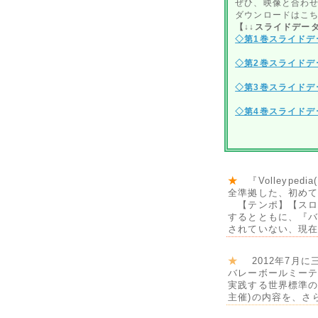
ぜひ、映像と合わ
ダウンロードはこ
【↓↓スライドデータ
◇第1巻スライドデ
◇第2巻スライドデ
◇第3巻スライドデ
◇第4巻スライドデ
★
『Volleyped
全準拠した、初めて
【テンポ】【スロ
するとともに、『バレ
されていない、現在
★
2012年7月に
バレーボールミー
実践する世界標準の
主催)の内容を、さ