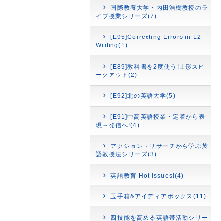
国際教養大学・内田浩樹教授のラ
イブ授業シリーズ(7)
[E95]Correcting Errors in L2
Writing(1)
[E89]教科書を2度使う!山形スピ
ークアウト(2)
[E92]北の英語大学(5)
[E91]中高英語授業・定着から表
現～発信へ!(4)
アクション・リサーチから学ぶ英
語教授法シリーズ(3)
英語教育 Hot Issues!(4)
玉手箱&アイディアボックス(11)
四技能を高める英語帯活動シリー