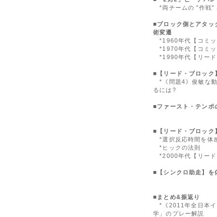
*両チームの "作戦"
■ブロック側とアタッ
術変遷
*1960年代【コミ
*1970年代【コミ
*1990年代【リー
■【リード・ブロック
*《問題4》俊敏な
るには?
■ファースト・テンポの
■【リード・ブロック
*選択反応時間を体
*ヒックの法則
*2000年代【リー
■【シンクロ助走】を
■まとめ&振返り
*《2011年全日本
学」のプレー解説