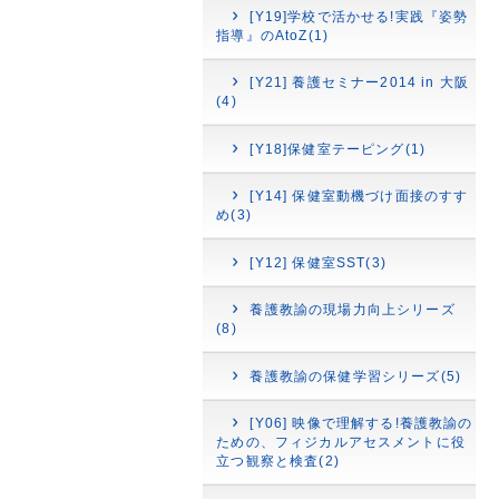
[Y19]学校で活かせる!実践『姿勢
指導』のAtoZ(1)
[Y21] 養護セミナー2014 in 大阪
(4)
[Y18]保健室テーピング(1)
[Y14] 保健室動機づけ面接のすす
め(3)
[Y12] 保健室SST(3)
養護教諭の現場力向上シリーズ
(8)
養護教諭の保健学習シリーズ(5)
[Y06] 映像で理解する!養護教諭の
ための、フィジカルアセスメントに役
立つ観察と検査(2)