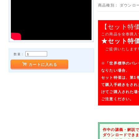
商品種別：
ダウンロー
【セット特価
この商品を全巻購入す
★セット特価→
ご提供いたします!
数量：
※
「世界標準のバレ
カートに入れる
なりたい場合、
セット特価は、第1
て購入手続きをされ
けてご購入された場
ご注意ください。
作中の講義・解説で
ダウンロードできま