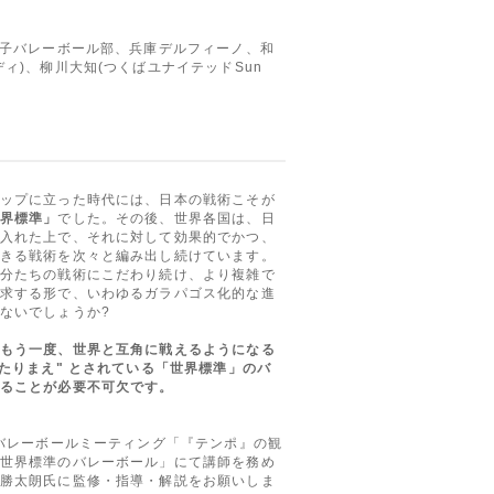
子バレーボール部、兵庫デルフィーノ、和
ィ)、柳川大知(つくばユナイテッドSun
ップに立った時代には、日本の戦術こそが
界標準」
でした。その後、世界各国は、日
入れた上で、それに対して効果的でかつ、
きる戦術を次々と編み出し続けています。
分たちの戦術にこだわり続け、より複雑で
求する形で、いわゆるガラパゴス化的な進
ないでしょうか?
もう一度、世界と互角に戦えるようになる
あたりまえ" とされている「世界標準」のバ
ることが必要不可欠です。
2バレーボールミーティング「『テンポ』の観
世界標準のバレーボール」にて講師を務め
勝太朗氏に監修・指導・解説をお願いしま