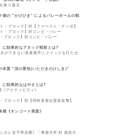
 を振り返る
ク側の "かけひき" によるバレーボールの戦
ット・ブロック】対【ファースト・テンポ】
ット・ブロック】対コンビ・バレー
ド・ブロック】対コンビ・バレー
】に効果的なアタック戦術とは?
動きができない長身選手にクイックを打たせ
本質 "頂の景色(いただきのけしき)"
】に効果的なはやさとは?
感《アクティビティ》
ド・ブロック】対【同時多発位置差攻撃】
体感《オンコート実践》
インカレ女子準決勝》「東海大学 対 嘉悦大