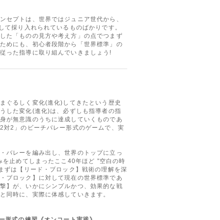
ンセプトは、世界ではジュニア世代から、
として採り入れられているものばかりです。
した「ものの見方や考え方」の点でつまず
ためにも、初心者段階から「世界標準」の
従った指導に取り組んでいきましょう!
まぐるしく変化(進化)してきたという歴史
うした変化(進化)は、必ずしも指導者の指
身が無意識のうちに達成していくものであ
2対2」のビーチバレー形式のゲームで、実
・バレーを編み出し、世界のトップに立っ
みを止めてしまったここ40年ほど "空白の時
、まずは【リード・ブロック】戦術の理解を深
・ブロック】に対して現在の世界標準であ
撃】が、いかにシンプルかつ、効果的な戦
と同時に、実際に体感していきます。
レー形式の練習《オンコート実践》