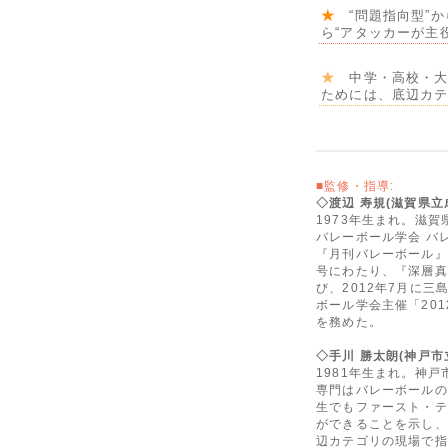
★
“問題指向型”か
ら“アタッカーが主
★
中学・高校・大
ためには、底辺カテ
■監修・指導:
◇渡辺 寿規(滋賀県立
1973年生まれ。滋賀
バレーボール学会 バ
『月刊バレーボール』(
号にわたり、『深層真
び、2012年7月に
ボール学会主催「20
を務めた。
◇手川 勝太朗(神戸市
1981年生まれ。神戸
専門はバレーボールの
生でもファースト・テ
ができることを示し、
辺カテゴリの現場で指