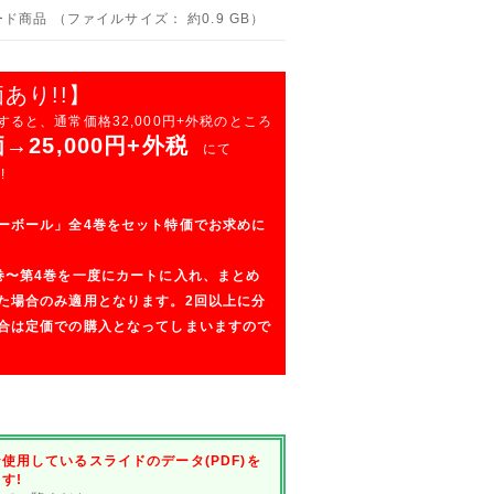
ド商品 （ファイルサイズ： 約0.9 GB）
あり!!】
ると、通常価格32,000円+外税のところ
25,000円+外税
にて
!
ーボール」全4巻をセット特価でお求めに
巻〜第4巻を一度にカートに入れ、まとめ
た場合のみ適用となります。2回以上に分
合は定価での購入となってしまいますので
使用しているスライドのデータ(PDF)を
す!