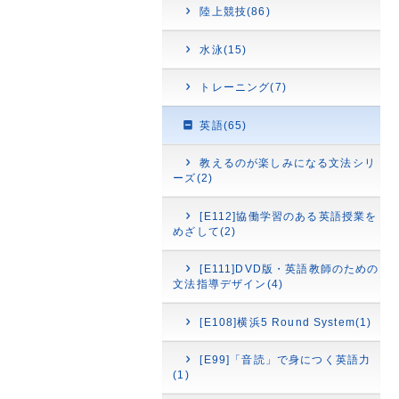
陸上競技(86)
水泳(15)
トレーニング(7)
英語(65)
教えるのが楽しみになる文法シリ
ーズ(2)
[E112]協働学習のある英語授業を
めざして(2)
[E111]DVD版・英語教師のための
文法指導デザイン(4)
[E108]横浜5 Round System(1)
[E99]「音読」で身につく英語力
(1)