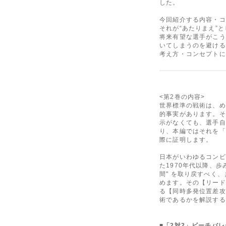
した。
今回紹介する内容・コ
それが“あたりまえ”
将来有望な選手がこう
いてしまうのを避ける
考え方・コンセプトに
<第2巻の内容>
世界標準の戦術は、め
的事実があります。そ
示がなくても、選手自
り、本編ではそれを「
際に証明します。
日本がいわゆるコンビ
た1970年代以降、歩
間" を取り戻すべく
めます。その【リード
る【同時多発位置差攻
術であるかを解説する
■「2対2」ビーチバ