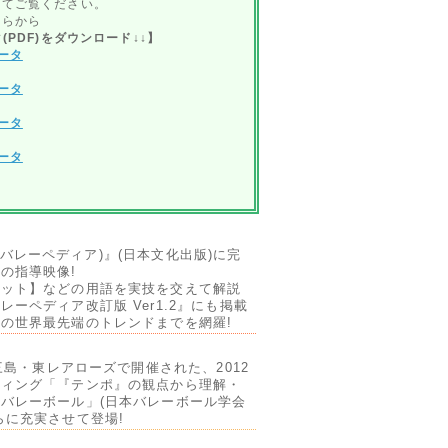
せてご覧ください。
ちらから
(PDF)をダウンロード↓↓】
ータ
ータ
ータ
ータ
ia(バレーペディア)』(日本文化出版)に完
の指導映像!
ット】などの用語を実技を交えて解説
ーペディア改訂版 Ver1.2』にも掲載
の世界最先端のトレンドまでを網羅!
三島・東レアローズで開催された、2012
ティング「『テンポ』の観点から理解・
バレーボール」(日本バレーボール学会
らに充実させて登場!