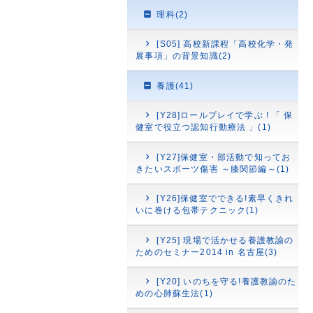
理科(2)
[S05] 高校新課程「高校化学・発
展事項」の背景知識(2)
養護(41)
[Y28]ロールプレイで学ぶ ! 「 保
健室で役立つ認知行動療法 」(1)
[Y27]保健室・部活動で知ってお
きたいスポーツ傷害 ～膝関節編～(1)
[Y26]保健室でできる!素早くきれ
いに巻ける包帯テクニック(1)
[Y25] 現場で活かせる養護教諭の
ためのセミナー2014 in 名古屋(3)
[Y20] いのちを守る!養護教諭のた
めの心肺蘇生法(1)