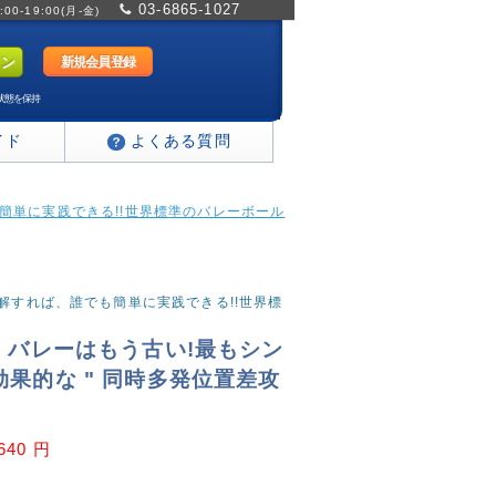
03-6865-1027
0-19:00(月-金)
新規会員登録
状態を保持
イド
よくある質問
も簡単に実践できる!!世界標準のバレーボール
を理解すれば、誰でも簡単に実践できる!!世界標
・バレーはもう古い!最もシン
果的な " 同時多発位置差攻
,640 円