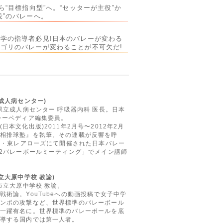
ら“目標指向型”へ。“セッターが主役”か
役”のバレーへ。
学の指導者必見!日本のバレーが変わる
ゴリのバレーが変わることが不可欠だ!
成人病センター)
県立成人病センター 呼吸器内科 医長。日本
レーペディア編集委員。
日本文化出版)2011年2月号〜2012年2月
相排球塾』を執筆。その連載が反響を呼
三島・東レアローズにて開催された日本バレー
12バレーボールミーティング」でメイン講師
立大原中学校 教諭)
市立大原中学校 教諭。
戦術論。YouTubeへの動画投稿で女子中学
ンポの攻撃など、世界標準のバレーボール
一躍有名に。世界標準のバレーボールを底
導する国内では第一人者。