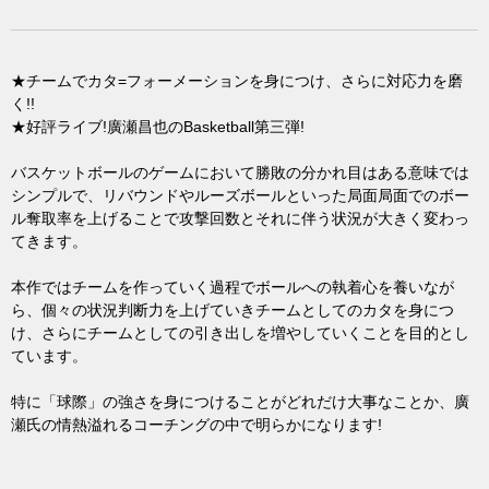
★チームでカタ=フォーメーションを身につけ、さらに対応力を磨
く!!
★好評ライブ!廣瀬昌也のBasketball第三弾!
バスケットボールのゲームにおいて勝敗の分かれ目はある意味では
シンプルで、リバウンドやルーズボールといった局面局面でのボー
ル奪取率を上げることで攻撃回数とそれに伴う状況が大きく変わっ
てきます。
本作ではチームを作っていく過程でボールへの執着心を養いなが
ら、個々の状況判断力を上げていきチームとしてのカタを身につ
け、さらにチームとしての引き出しを増やしていくことを目的とし
ています。
特に「球際」の強さを身につけることがどれだけ大事なことか、廣
瀬氏の情熱溢れるコーチングの中で明らかになります!