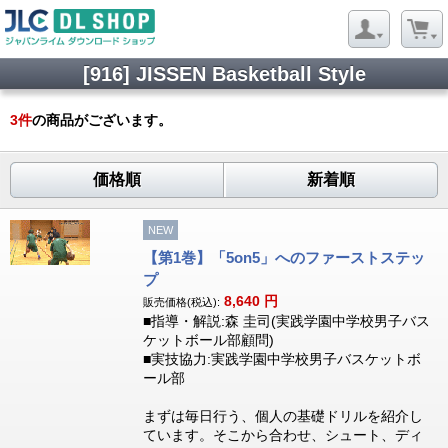
[916] JISSEN Basketball Style
3
件
の商品がございます。
価格順
新着順
NEW
【第1巻】「5on5」へのファーストステッ
プ
8,640
円
販売価格(税込):
■指導・解説:森 圭司(実践学園中学校男子バス
ケットボール部顧問)
■実技協力:実践学園中学校男子バスケットボ
ール部
まずは毎日行う、個人の基礎ドリルを紹介し
ています。そこから合わせ、シュート、ディ