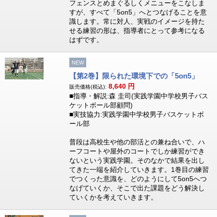
フェンスとめまぐるしくメニューをこなしま
すが、すべて「5on5」へとつなげることを意
識します。常に対人、実戦のイメージを持た
せる練習の形は、指導者にとって参考になる
はずです。
NEW
【第2巻】限られた環境下での「5on5」
8,640
円
販売価格(税込):
■指導・解説:森 圭司(実践学園中学校男子バス
ケットボール部顧問)
■実技協力:実践学園中学校男子バスケットボ
ール部
普段は高校生や他の部活との兼ね合いで、ハ
ーフコートや屋外のコートでしか練習ができ
ないという実践学園。そのなかで結果を出し
てきた一端を紹介していきます。1巻目の練習
でつくった意識を、どのようにして5on5へつ
なげていくか、そこで出た課題をどう解決し
ていくかを考えていきます。