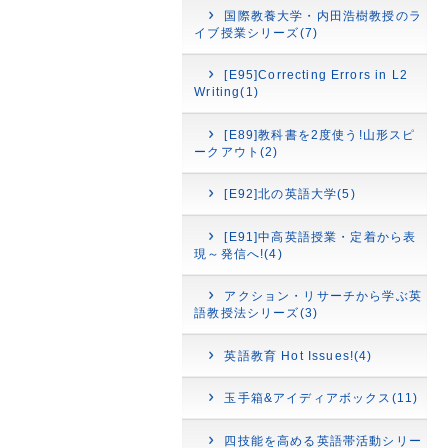
国際教養大学・内田浩樹教授のラ
イブ授業シリーズ(7)
[E95]Correcting Errors in L2
Writing(1)
[E89]教科書を2度使う!山形スピ
ークアウト(2)
[E92]北の英語大学(5)
[E91]中高英語授業・定着から表
現～発信へ!(4)
アクション・リサーチから学ぶ英
語教授法シリーズ(3)
英語教育 Hot Issues!(4)
玉手箱&アイディアボックス(11)
四技能を高める英語帯活動シリー