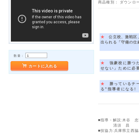
商品種別：
ダウンロー
★
公立校、激戦区、
出られる「守備の仕組
数量：
★
強豪校に勝つた
カートに入れる
せない」ために必
★
勝っているチー
る”指導者になる!
■指導・解説:木谷 
■■■■■■
清須 昌
■技協力:兵庫県立西