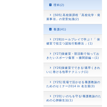
理科(2)
[S05] 高校新課程「高校化学・発
展事項」の背景知識(2)
養護(41)
[Y28]ロールプレイで学ぶ ! 「 保
健室で役立つ認知行動療法 」(1)
[Y27]保健室・部活動で知ってお
きたいスポーツ傷害 ～膝関節編～(1)
[Y26]保健室でできる!素早くきれ
いに巻ける包帯テクニック(1)
[Y25] 現場で活かせる養護教諭の
ためのセミナー2014 in 名古屋(3)
[Y20] いのちを守る!養護教諭のた
めの心肺蘇生法(1)