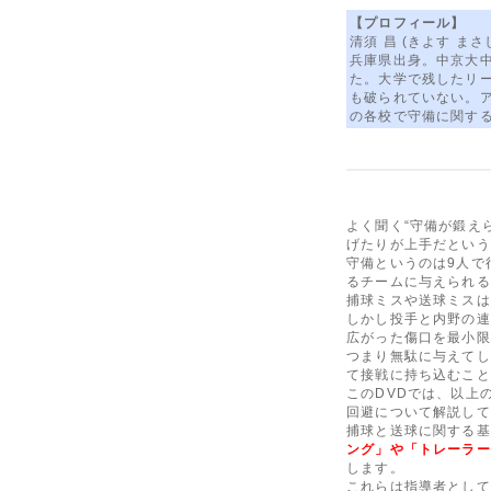
【プロフィール】
清須 昌 (きよす まさ
兵庫県出身。中京大中
た。大学で残したリー
も破られていない。
の各校で守備に関す
よく聞く“守備が鍛え
げたりが上手だという
守備というのは9人で
るチームに与えられる
捕球ミスや送球ミスは
しかし投手と内野の連
広がった傷口を最小限
つまり無駄に与えてし
て接戦に持ち込むこと
このDVDでは、以上
回避について解説して
捕球と送球に関する基
ング」や「トレーラー
します。
これらは指導者として