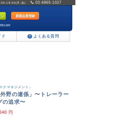
03-6865-1027
0-19:00(月-金)
新規会員登録
状態を保持
イド
よくある質問
『リスクマネジメント』
内外野の連係」〜トレーラー
グの追求〜
,640 円