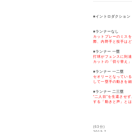
■イントロダクション
■ランナーなし
カットプレーのミスを
際、内野手と投手はど
■ランナー 一塁
打球がフェンスに到達
カットの「切り替え」
■ランナー 一二塁
セオリーとなっている
して一塁手の動きを細
■ランナー 二三塁
“二人目”を生還させ
する「動きと声」とは
(63分)
2015.7