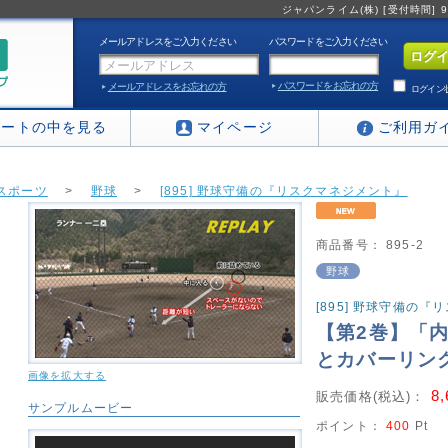
ジャパンライム(株) [受付時間] 9:0
メールアドレスをご入力ください
パスワードをご入力ください
パスワードをお忘れの方
メールアドレスをお忘れの方
ログイン
カートの中を見る
マイページ
ご利用ガ
スポーツ
>
野球
>
[895] 野球守備の『リスクマネジメント』
商品番号：
895-2
野球
[895] 野球守備の
【第2巻】「
とカバーリン
画像を拡大する
8
販売価格(税込)：
サンプルムービー
ポイント：
400
Pt