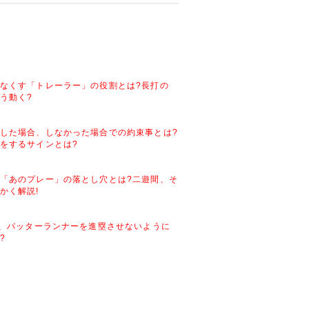
なくす「トレーラー」の役割とは?長打の
う動く?
した場合、しなかった場合での約束事とは?
をするサインとは?
「あのプレー」の落とし穴とは?二遊間、そ
かく解説!
ず、バッターランナーを進塁させないように
?