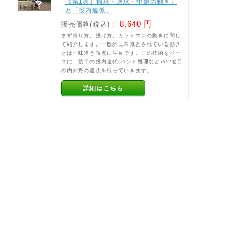
【第1巻】捕球・送球・中継の動き」
と「投内連係」
8,640 円
販売価格(税込)：
まず捕り方、投げ方、カットマンの動きに関し
て紹介します。一般的に常識とされている動き
とは一味違う視点に注目です。この技術をベー
スに、後半の投内連係(バント処理など)や2巻目
の内外野の連係を行っていきます。
詳細はこちら