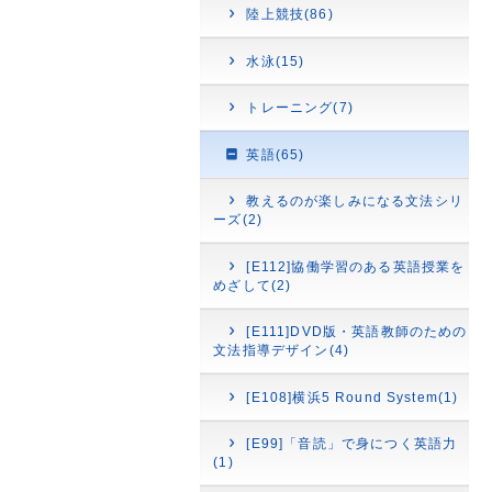
陸上競技(86)
水泳(15)
トレーニング(7)
英語(65)
教えるのが楽しみになる文法シリ
ーズ(2)
[E112]協働学習のある英語授業を
めざして(2)
[E111]DVD版・英語教師のための
文法指導デザイン(4)
[E108]横浜5 Round System(1)
[E99]「音読」で身につく英語力
(1)