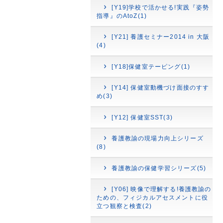
[Y19]学校で活かせる!実践『姿勢
指導』のAtoZ(1)
[Y21] 養護セミナー2014 in 大阪
(4)
[Y18]保健室テーピング(1)
[Y14] 保健室動機づけ面接のすす
め(3)
[Y12] 保健室SST(3)
養護教諭の現場力向上シリーズ
(8)
養護教諭の保健学習シリーズ(5)
[Y06] 映像で理解する!養護教諭の
ための、フィジカルアセスメントに役
立つ観察と検査(2)