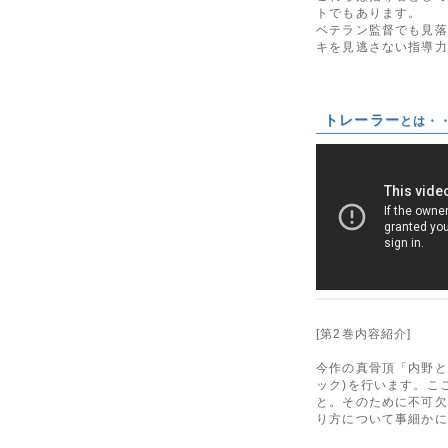
トでもあります。
ベテラン監督でも見落
キを見逃さない指導力
トレーラー
とは・
[第2巻内容紹介]
今作の真骨頂「内野と
ック)を行います。こ
と。そのために不可欠
り方について事細かに