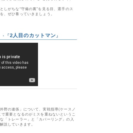
としがちな“守備の裏”を見る目、選手のス
を、ぜひ養っていきましょう。
2人目のカットマン
「
」
・・
外野の連係」について、実戦指導(ケースノ
こで重要となるのがミスを重ねないというこ
な「トレーラー」と「カバーリング」の入
解説していきます。