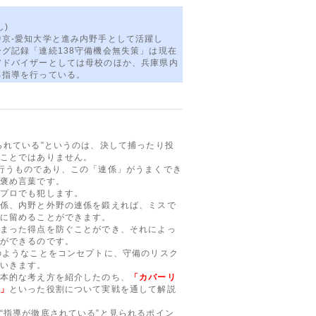
し)
京-愛知大学と進み内野手として活躍し
グ記録「連続138守備機会無失策」は現在
アドバイザーとしては母校のほか、兵庫県内
る指導を行っている。
られている”というのは、決して捕ったり投
ことではありません。
行うものであり、この「連係」がうまくでき
褒め言葉です。
プロでも犯します。
係、内野と外野の連係を鍛えれば、ミスで
に留めることができます。
まった得点を防ぐことができ、それによっ
ができるのです。
のようなことをコンセプトに、守備のリスク
いきます。
本的な考え方を紹介したのち、
「カバーリ
」
といった役割について実戦を通して解説
“指導が徹底されている”と見られるポイン