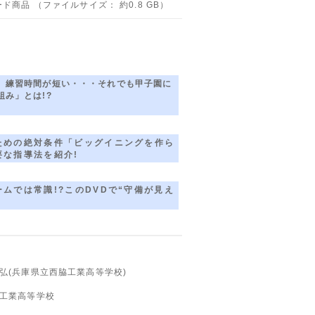
ド商品 （ファイルサイズ： 約0.8 GB）
練習時間が短い・・・それでも甲子園に
み」とは!?
めの絶対条件「ビッグイニングを作ら
要な指導法を紹介!
ムでは常識!?このDVDで“守備が見え
忠弘(兵庫県立西脇工業高等学校)
脇工業高等学校