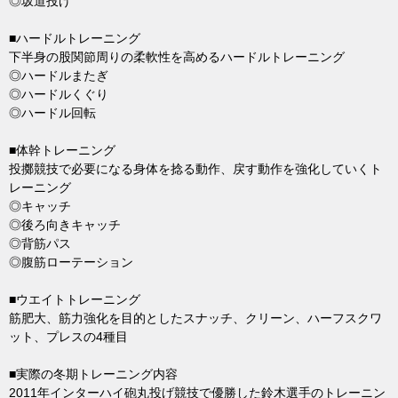
◎坂道投げ
■ハードルトレーニング
下半身の股関節周りの柔軟性を高めるハードルトレーニング
◎ハードルまたぎ
◎ハードルくぐり
◎ハードル回転
■体幹トレーニング
投擲競技で必要になる身体を捻る動作、戻す動作を強化していくト
レーニング
◎キャッチ
◎後ろ向きキャッチ
◎背筋パス
◎腹筋ローテーション
■ウエイトトレーニング
筋肥大、筋力強化を目的としたスナッチ、クリーン、ハーフスクワ
ット、プレスの4種目
■実際の冬期トレーニング内容
2011年インターハイ砲丸投げ競技で優勝した鈴木選手のトレーニン