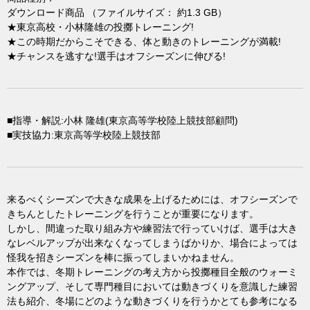
ダウンロード商品 （ファイルサイズ： 約1.3 GB）
★東京高校・小林隆雄の投擲トレーニング!
★この時期だからこそできる、体と動きのトレーニングが満載!
★チャンスを逃すな!選手はオフシーズンに伸びる!
■指導・解説:小林 隆雄(東京高等学校陸上競技部顧問)
■実技協力:東京高等学校陸上競技部
来るべくシーズンで大きな成果を上げるためには、オフシーズンで
きちんとしたトレーニングを行うことが重要になります。
しかし、間違った取り組み方や練習法で行っていけば、選手は大き
なレベルアップが出来なくなってしまうばかりか、場合によっては
怪我を招きシーズンを棒に振ってしまいかねません。
本作では、冬期トレーニングの考え方から投擲種目全般のウォーミ
ングアップ、そして専門種目においては動きづくりを意識した練習
法も紹介、冬場にどのような動きづくりを行うかとても参考になる