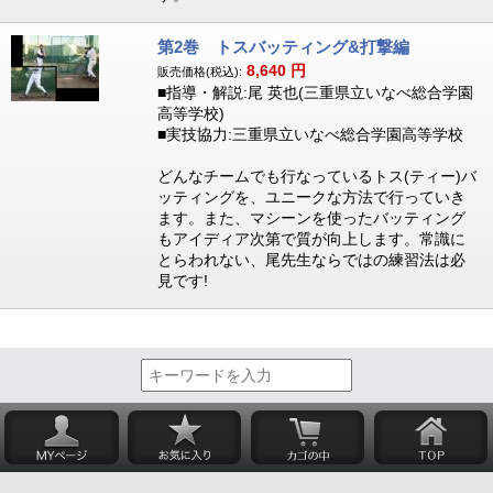
第2巻 トスバッティング&打撃編
8,640
円
販売価格(税込):
■指導・解説:尾 英也(三重県立いなべ総合学園
高等学校)
■実技協力:三重県立いなべ総合学園高等学校
どんなチームでも行なっているトス(ティー)バ
ッティングを、ユニークな方法で行っていき
ます。また、マシーンを使ったバッティング
もアイディア次第で質が向上します。常識に
とらわれない、尾先生ならではの練習法は必
見です!