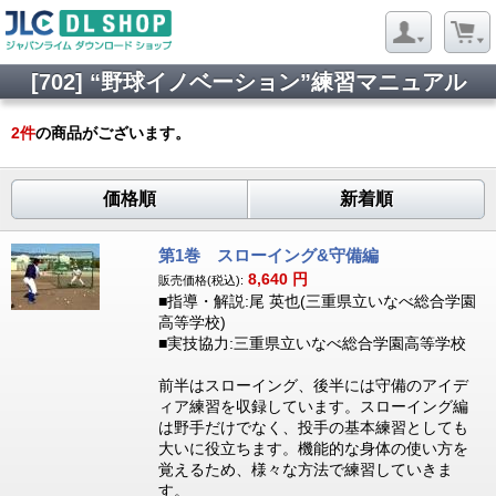
[702] “野球イノベーション”練習マニュアル
2
件
の商品がございます。
価格順
新着順
第1巻 スローイング&守備編
8,640
円
販売価格(税込):
■指導・解説:尾 英也(三重県立いなべ総合学園
高等学校)
■実技協力:三重県立いなべ総合学園高等学校
前半はスローイング、後半には守備のアイデ
ィア練習を収録しています。スローイング編
は野手だけでなく、投手の基本練習としても
大いに役立ちます。機能的な身体の使い方を
覚えるため、様々な方法で練習していきま
す。