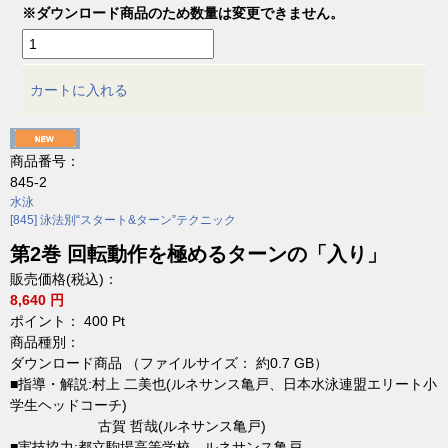
※ダウンロード商品のため数量は変更できません。
カートに入れる
商品番号：
845-2
水泳
[845] 泳法別“スタート&ターン”テクニック
第2巻 回転動作を極めるターンの「入り」
販売価格(税込)：
8,640 円
ポイント：
400
Pt
商品種別：
ダウンロード商品 （ファイルサイズ： 約0.7 GB）
■指導・解説:村上 二美也(ルネサンス亀戸、日本水泳連盟エリート小
学生ヘッドコーチ)
古賀 哲哉(ルネサンス亀戸)
■実技協力:都立駒場高等学校、ルネサンス亀戸