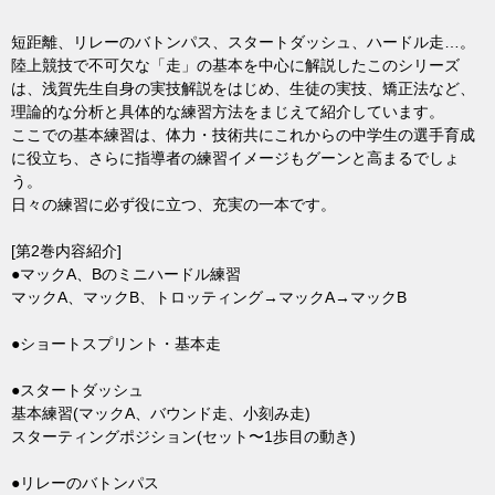
短距離、リレーのバトンパス、スタートダッシュ、ハードル走…。
陸上競技で不可欠な「走」の基本を中心に解説したこのシリーズ
は、浅賀先生自身の実技解説をはじめ、生徒の実技、矯正法など、
理論的な分析と具体的な練習方法をまじえて紹介しています。
ここでの基本練習は、体力・技術共にこれからの中学生の選手育成
に役立ち、さらに指導者の練習イメージもグーンと高まるでしょ
う。
日々の練習に必ず役に立つ、充実の一本です。
[第2巻内容紹介]
●マックA、Bのミニハードル練習
マックA、マックB、トロッティング→マックA→マックB
●ショートスプリント・基本走
●スタートダッシュ
基本練習(マックA、バウンド走、小刻み走)
スターティングポジション(セット〜1歩目の動き)
●リレーのバトンパス