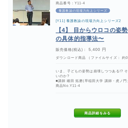
商品番号：Y11-4
養護教諭の現場力向上シリーズ
[Y11] 養護教諭の現場力向上シリーズ2
【4】 目からウロコの姿勢
の具体的指導法〜
5,400 円
販売価格(税込)：
ダウンロード商品 （ファイルサイズ： 約0.
いま、子どもの姿勢は崩壊しつつある!? 
いのか?
■講師:碓田 拓磨(早稲田大学 講師・虎ノ
商品No.Y11-4
商品詳細をみる