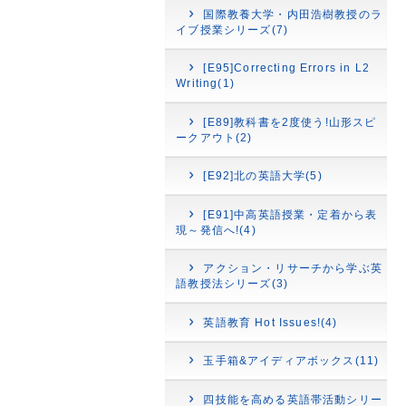
国際教養大学・内田浩樹教授のラ
イブ授業シリーズ(7)
[E95]Correcting Errors in L2
Writing(1)
[E89]教科書を2度使う!山形スピ
ークアウト(2)
[E92]北の英語大学(5)
[E91]中高英語授業・定着から表
現～発信へ!(4)
アクション・リサーチから学ぶ英
語教授法シリーズ(3)
英語教育 Hot Issues!(4)
玉手箱&アイディアボックス(11)
四技能を高める英語帯活動シリー