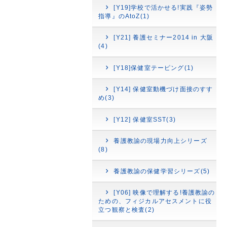
[Y19]学校で活かせる!実践『姿勢
指導』のAtoZ(1)
[Y21] 養護セミナー2014 in 大阪
(4)
[Y18]保健室テーピング(1)
[Y14] 保健室動機づけ面接のすす
め(3)
[Y12] 保健室SST(3)
養護教諭の現場力向上シリーズ
(8)
養護教諭の保健学習シリーズ(5)
[Y06] 映像で理解する!養護教諭の
ための、フィジカルアセスメントに役
立つ観察と検査(2)