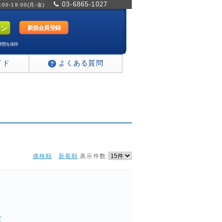
03-6865-1027
0-19:00(月-金)
新規会員登録
状態を保持
イド
よくある質問
価格順
新着順
表示件数
ズ