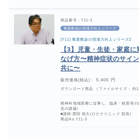
商品番号：Y11-3
養護教諭の現場力向上シリーズ
[Y11] 養護教諭の現場力向上シリーズ2
【3】児童・生徒・家庭に
なげ方〜精神症状のサイ
共に〜
5,400 円
販売価格(税込)：
ダウンロード商品 （ファイルサイズ： 約1.
精神科地域医療に従事し、臨床・校医等の
見の講義!
■講師:肥田 裕久(ひだクリニック 院長)
商品No.Y11-3