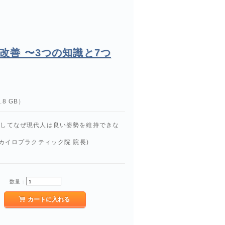
改善 〜3つの知識と7つ
8 GB）
そしてなぜ現代人は良い姿勢を維持できな
門カイロプラクティック院 院長)
数量：