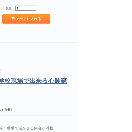
数量：
ズ
!学校現場で出来る心肺蘇
8 GB）
、現場で活かせる内容が満載!!