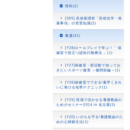
理科(2)
[S05] 高校新課程「高校化学・発
展事項」の背景知識(2)
養護(41)
[Y28]ロールプレイで学ぶ ! 「 保
健室で役立つ認知行動療法 」(1)
[Y27]保健室・部活動で知ってお
きたいスポーツ傷害 ～膝関節編～(1)
[Y26]保健室でできる!素早くきれ
いに巻ける包帯テクニック(1)
[Y25] 現場で活かせる養護教諭の
ためのセミナー2014 in 名古屋(3)
[Y20] いのちを守る!養護教諭のた
めの心肺蘇生法(1)