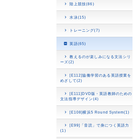
陸上競技(86)
水泳(15)
トレーニング(7)
英語(65)
教えるのが楽しみになる文法シリ
ーズ(2)
[E112]協働学習のある英語授業を
めざして(2)
[E111]DVD版・英語教師のための
文法指導デザイン(4)
[E108]横浜5 Round System(1)
[E99]「音読」で身につく英語力
(1)