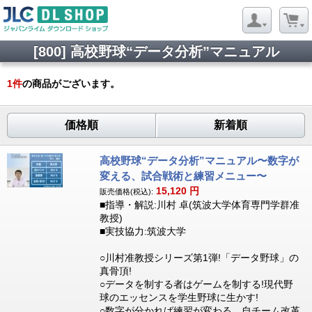
[800] 高校野球“データ分析”マニュアル
1
件
の商品がございます。
価格順
新着順
高校野球“データ分析”マニュアル〜数字が
変える、試合戦術と練習メニュー〜
15,120
円
販売価格(税込):
■指導・解説:川村 卓(筑波大学体育専門学群准
教授)
■実技協力:筑波大学
○川村准教授シリーズ第1弾!「データ野球」の
真骨頂!
○データを制する者はゲームを制する!現代野
球のエッセンスを学生野球に生かす!
○数字が分かれば練習が変わる。自チーム改革