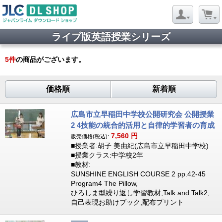
ライブ版英語授業シリーズ
5
件
の商品がございます。
価格順
新着順
広島市立早稲田中学校公開研究会 公開授業
2 4技能の統合的活用と自律的学習者の育成
7,560
円
販売価格(税込):
■授業者:胡子 美由紀(広島市立早稲田中学校)
■授業クラス:中学校2年
■教材:
SUNSHINE ENGLISH COURSE 2 pp.42-45
Program4 The Pillow,
ひろしま型繰り返し学習教材,Talk and Talk2,
自己表現お助けブック,配布プリント