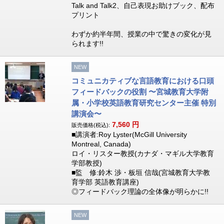
Talk and Talk2、自己表現お助けブック、配布
プリント
わずか約半年間、授業の中で驚きの変化が見
られます!!
NEW
コミュニカティブな言語教育における口頭
フィードバックの役割 〜宮城教育大学附
属・小学校英語教育研究センター主催 特別
講演会〜
7,560
円
販売価格(税込):
■講演者:Roy Lyster(McGill University
Montreal, Canada)
ロイ・リスター教授(カナダ・マギル大学教育
学部教授)
■監 修:鈴木 渉・板垣 信哉(宮城教育大学教
育学部 英語教育講座)
◎フィードバック理論の全体像が明らかに!!
NEW