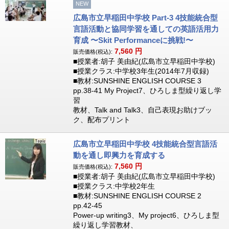
NEW
広島市立早稲田中学校 Part-3 4技能統合型
言語活動と協同学習を通しての英語活用力
育成 〜Skit Performanceに挑戦!〜
7,560
円
販売価格(税込):
■授業者:胡子 美由紀(広島市立早稲田中学校)
■授業クラス:中学校3年生(2014年7月収録)
■教材:SUNSHINE ENGLISH COURSE 3
pp.38-41 My Project7、ひろしま型繰り返し学
習
教材、Talk and Talk3、自己表現お助けブッ
ク、配布プリント
広島市立早稲田中学校 4技能統合型言語活
動を通し即興力を育成する
7,560
円
販売価格(税込):
■授業者:胡子 美由紀(広島市立早稲田中学校)
■授業クラス:中学校2年生
■教材:SUNSHINE ENGLISH COURSE 2
pp.42-45
Power-up writing3、My project6、ひろしま型
繰り返し学習教材、