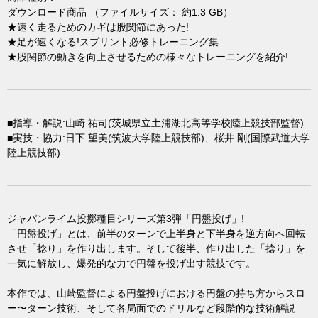
ダウンロード商品 （ファイルサイズ： 約1.3 GB）
★速く走るためのカギは股関節にあった!
★足が速くなる!スプリント必修トレーニング集
★股関節の動きを向上させるための様々なトレーニングを紹介!
■指導・解説:山崎 祐司(茨城県立土浦湖北高等学校陸上競技部監督)
■実技・協力:日下 望美(筑波大学陸上競技部)、桜井 剛(国際武道大学
陸上競技部)
ジャパンライム投擲種目シリーズ第3弾「円盤投げ」!
「円盤投げ」とは、前半のターンで上半身と下半身を逆方向へ回転
させ「捻り」を作り出します。そして後半、作り出した「捻り」を
一気に解放し、爆発的な力で円盤を投げ出す競技です。
本作では、山崎監督による円盤投げにおける円盤の持ち方からスロ
ー〜ターン技術、そして各局面でのドリルなど段階的な技術解説