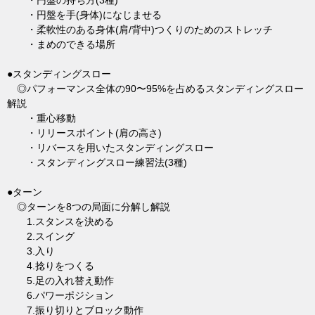
・円盤の持ち方(3種)
・円盤を手(身体)になじませる
・柔軟性のある身体(肩/背中)つくりのためのストレッチ
・まめのできる場所
●スタンディングスロー
◎パフォーマンス全体の90〜95%を占めるスタンディングスロー
解説
・重心移動
・リリースポイント(肩の高さ)
・リバースを用いたスタンディングスロー
・スタンディングスロー練習法(3種)
●ターン
◎ターンを8つの局面に分解し解説
1.スタンスを決める
2.スイング
3.入り
4.捻りをつくる
5.足の入れ替え動作
6.パワーポジション
7.振り切りとブロック動作