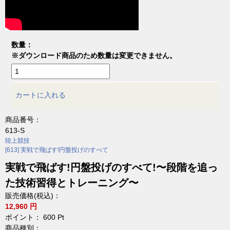
数量：
※ダウンロード商品のため数量は変更できません。
カートに入れる
商品番号：
613-S
陸上競技
[613] 実戦で飛ばす!円盤投げのすべて
実戦で飛ばす!円盤投げのすべて!〜段階を追っ
た技術習得とトレーニング〜
販売価格(税込)：
12,960 円
ポイント：
600
Pt
商品種別：