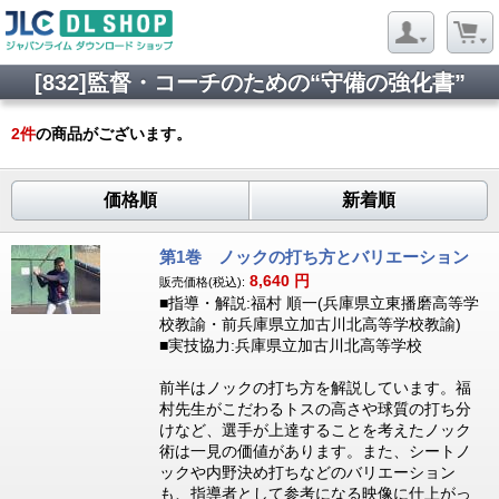
[832]監督・コーチのための“守備の強化書”
2
件
の商品がございます。
価格順
新着順
第1巻 ノックの打ち方とバリエーション
8,640
円
販売価格(税込):
■指導・解説:福村 順一(兵庫県立東播磨高等学
校教諭・前兵庫県立加古川北高等学校教諭)
■実技協力:兵庫県立加古川北高等学校
前半はノックの打ち方を解説しています。福
村先生がこだわるトスの高さや球質の打ち分
けなど、選手が上達することを考えたノック
術は一見の価値があります。また、シートノ
ックや内野決め打ちなどのバリエーション
も、指導者として参考になる映像に仕上がっ