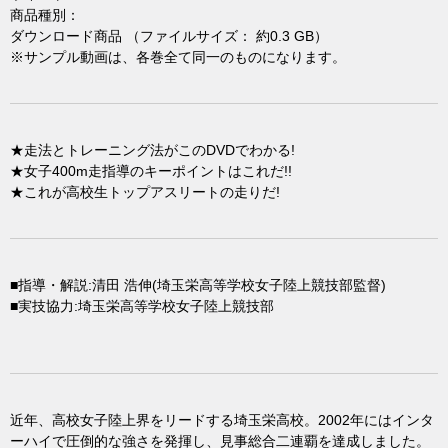
商品種別：
ダウンロード商品 （ファイルサイズ： 約0.3 GB）
※サンプル動画は、各巻全て同一のものになります。
★走法とトレーニング法がこのDVDでわかる!
★女子400m走指導のキーポイントはこれだ!!
★これが高校生トップアスリートの走りだ!
■指導・解説:清田 浩伸(埼玉栄高等学校女子陸上競技部監督)
■実技協力:埼玉栄高等学校女子陸上競技部
近年、高校女子陸上界をリードする埼玉栄高校。2002年にはインタ
ーハイで圧倒的な強さを発揮し、見事総合二連覇を達成しました。