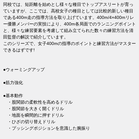
同校では、短距離を始めとし様々な種目でトップアスリートが育っ
ていますが、ここでは、高校女子の種目としては比較的新しい種目
である400m走の指導方法を取り上げています。400m/4×400mリレ
ー優勝メンバーの実技により、400m各局面でのランニングポイント
と、様々な練習要素を考慮して組み立てられた数々の練習方法を清
田監督の解説で紹介しています。
このシリーズで、女子400mの指導のポイントと練習方法がマスター
できるはずです!
●ウォーミングアップ
●筋力強化
●基本動作
・股関節の柔軟性を高めるドリル
・股関節を大きく開くドリル
・地面を瞬間的に押すドリル
・ひざの切り替えドリル
・プッシングポジションを意識した腕振り