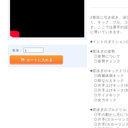
2巻目に引き続き、泳
く、キック、プル、コ
す。ここでは選手の誤
に導いていきます。
■イントロダクション(
数量：
■背泳ぎの姿勢
◎姿勢について
カートに入れる
◎姿勢チェック
■背泳ぎのキックドリ
◎両腕体側キック
◎前ならえキック
◎片手上げキック(4
◎片手上げキック(9
◎サイドキック
◎全力キック
■背泳ぎのプルドリル
◎手の動かし方につ
◎片手(スカーリング
◎片手(スカーリング