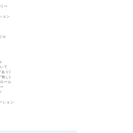
リー
ション
リル
ル
いて
あり)
無し)
ロール
ー
ド
ーション