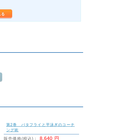
れる
第2巻 バタフライと平泳ぎのコーチ
ング術
8,640 円
販売価格(税込)：