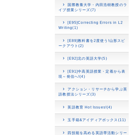
国際教養大学・内田浩樹教授のラ
イブ授業シリーズ(7)
[E95]Correcting Errors in L2
Writing(1)
[E89]教科書を2度使う!山形スピ
ークアウト(2)
[E92]北の英語大学(5)
[E91]中高英語授業・定着から表
現～発信へ!(4)
アクション・リサーチから学ぶ英
語教授法シリーズ(3)
英語教育 Hot Issues!(4)
玉手箱&アイディアボックス(11)
四技能を高める英語帯活動シリー