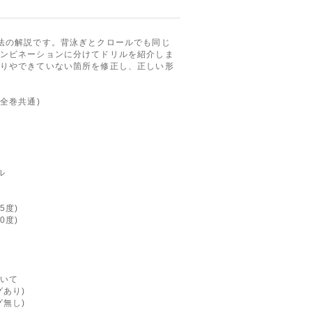
法の解説です。背泳ぎとクロールでも同じ
ンビネーションに分けてドリルを紹介しま
りやできていない箇所を修正し、正しい形
全巻共通)
ル
5度)
0度)
いて
あり)
無し)