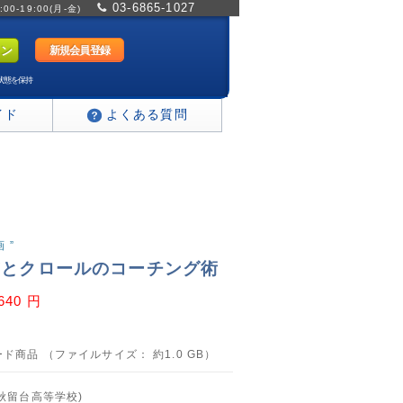
03-6865-1027
0-19:00(月-金)
新規会員登録
状態を保持
イド
よくある質問
 ”
ぎとクロールのコーチング術
,640 円
ド商品 （ファイルサイズ： 約1.0 GB）
(秋留台高等学校)