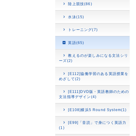
陸上競技(86)
水泳(15)
トレーニング(7)
英語(65)
教えるのが楽しみになる文法シリ
ーズ(2)
[E112]協働学習のある英語授業を
めざして(2)
[E111]DVD版・英語教師のための
文法指導デザイン(4)
[E108]横浜5 Round System(1)
[E99]「音読」で身につく英語力
(1)