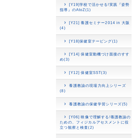
[Y19]学校で活かせる!実践『姿勢
指導』のAtoZ(1)
[Y21] 養護セミナー2014 in 大阪
(4)
[Y18]保健室テーピング(1)
[Y14] 保健室動機づけ面接のすす
め(3)
[Y12] 保健室SST(3)
養護教諭の現場力向上シリーズ
(8)
養護教諭の保健学習シリーズ(5)
[Y06] 映像で理解する!養護教諭の
ための、フィジカルアセスメントに役
立つ観察と検査(2)