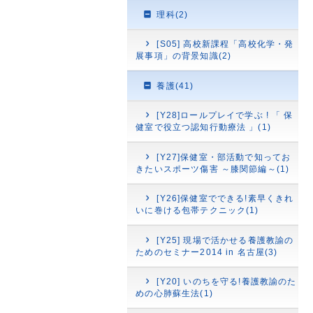
理科(2)
[S05] 高校新課程「高校化学・発
展事項」の背景知識(2)
養護(41)
[Y28]ロールプレイで学ぶ ! 「 保
健室で役立つ認知行動療法 」(1)
[Y27]保健室・部活動で知ってお
きたいスポーツ傷害 ～膝関節編～(1)
[Y26]保健室でできる!素早くきれ
いに巻ける包帯テクニック(1)
[Y25] 現場で活かせる養護教諭の
ためのセミナー2014 in 名古屋(3)
[Y20] いのちを守る!養護教諭のた
めの心肺蘇生法(1)