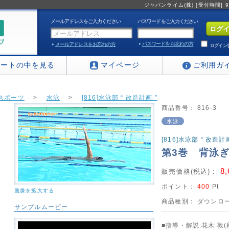
ジャパンライム(株) [受付時間] 9:0
メールアドレスをご入力ください
パスワードをご入力ください
パスワードをお忘れの方
メールアドレスをお忘れの方
ログイン
カートの中を見る
マイページ
ご利用ガ
スポーツ
>
水泳
>
[816]水泳部 “ 改造計画 ”
商品番号：
816-3
水泳
[816]水泳部 “ 改造計画
第3巻 背泳
8
販売価格(税込)：
ポイント：
400
Pt
画像を拡大する
商品種別：
ダウンロー
サンプルムービー
■指導・解説:花木 敦