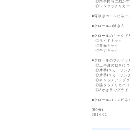
◎両手同時に動かす
◎ワンタッチリカバ
■背泳ぎのコンビネー
■クロールの泳ぎ方
■クロールのキックド
◎サイドキック
◎背面キック
◎全力キック
■クロールのプルドリ
◎上半身の動きにつ
◎片手(スカーリング
◎片手(スカーリング
◎キャッチアップク
◎脇タッチリカバリ
◎3かき目でグライ
■クロールのコンビネ
(90分)
2014.01