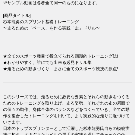
※サンプル動画は各巻全て同一のものになります。
[商品タイトル]
杉本龍勇のスプリント基礎トレーニング
〜走るための「ベース」を作る実践「走」ドリル〜
★全てのスポーツ種目で役立てられる画期的トレーニング法!
★わかりやすく、誰にでも出来る必見ドリル集
★走るための動きづくり…まさに全てのスポーツ競技の原点!
このシリーズでは、走るために必要な要素とそれらの動きをつくる
ためのトレーニングを取り上げ、走る姿勢、それぞれの走の局面で
の個々の動作、身体全体のバランスなどをつくっていき、全ての動
作を複合したトレーニングを用いて、より実践的な走りに近づけて
いきます。
日本のトップスプリンターとして活躍した杉本龍勇氏自らの模範実
技に加え、さまざまなレベルの選手の実技を通してチェックの仕