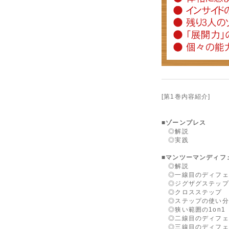
[第1巻内容紹介]
■ゾーンプレス
◎解説
◎実践
■マンツーマンディフ
◎解説
◎一線目のディフェ
◎ジグザグステップ(
◎クロスステップ
◎ステップの使い分
◎狭い範囲の1on1
◎二線目のディフェ
◎三線目のディフェ