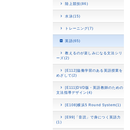
陸上競技(86)
水泳(15)
トレーニング(7)
英語(65)
教えるのが楽しみになる文法シリ
ーズ(2)
[E112]協働学習のある英語授業を
めざして(2)
[E111]DVD版・英語教師のための
文法指導デザイン(4)
[E108]横浜5 Round System(1)
[E99]「音読」で身につく英語力
(1)