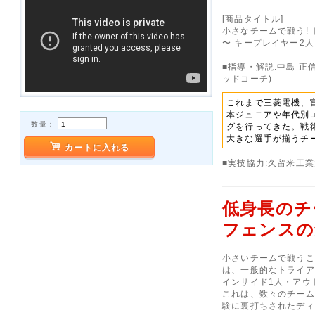
[商品タイトル]
小さなチームで戦う!
〜 キープレイヤー2
■指導・解説:中島 
ッドコーチ)
これまで三菱電機、
本ジュニアや年代別
数量：
グを行ってきた。戦
大きな選手が揃うチ
カートに入れる
■実技協力:久留米工
低身長のチ
フェンスの
小さいチームで戦うこ
は、一般的なトライア
インサイド1人・アウ
これは、数々のチーム
験に裏打ちされたディ