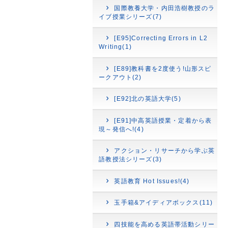
国際教養大学・内田浩樹教授のラ
イブ授業シリーズ(7)
[E95]Correcting Errors in L2
Writing(1)
[E89]教科書を2度使う!山形スピ
ークアウト(2)
[E92]北の英語大学(5)
[E91]中高英語授業・定着から表
現～発信へ!(4)
アクション・リサーチから学ぶ英
語教授法シリーズ(3)
英語教育 Hot Issues!(4)
玉手箱&アイディアボックス(11)
四技能を高める英語帯活動シリー