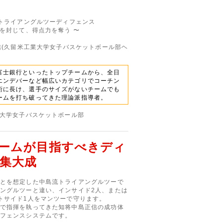
 トライアングルツーディフェンス
人を封じて、得点力を奪う 〜
正信(久留米工業大学女子バスケットボール部ヘ
富士銀行といったトップチームから、全日
エンデバーなど幅広いカテゴリでコーチン
術に長け、選手のサイズがないチームでも
ームを打ち破ってきた理論派指導者。
業大学女子バスケットボール部
ームが目指すべきディ
集大成
とを想定した中島流トライアングルツーで
ングルツーと違い、インサイド2人、または
トサイド1人をマンツーで守ります。
で指揮を執ってきた知将中島正信の成功体
フェンスシステムです。