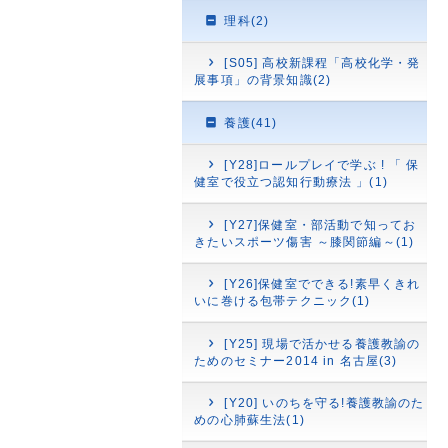
理科(2)
[S05] 高校新課程「高校化学・発
展事項」の背景知識(2)
養護(41)
[Y28]ロールプレイで学ぶ ! 「 保
健室で役立つ認知行動療法 」(1)
[Y27]保健室・部活動で知ってお
きたいスポーツ傷害 ～膝関節編～(1)
[Y26]保健室でできる!素早くきれ
いに巻ける包帯テクニック(1)
[Y25] 現場で活かせる養護教諭の
ためのセミナー2014 in 名古屋(3)
[Y20] いのちを守る!養護教諭のた
めの心肺蘇生法(1)