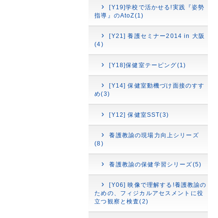
[Y19]学校で活かせる!実践『姿勢
指導』のAtoZ(1)
[Y21] 養護セミナー2014 in 大阪
(4)
[Y18]保健室テーピング(1)
[Y14] 保健室動機づけ面接のすす
め(3)
[Y12] 保健室SST(3)
養護教諭の現場力向上シリーズ
(8)
養護教諭の保健学習シリーズ(5)
[Y06] 映像で理解する!養護教諭の
ための、フィジカルアセスメントに役
立つ観察と検査(2)