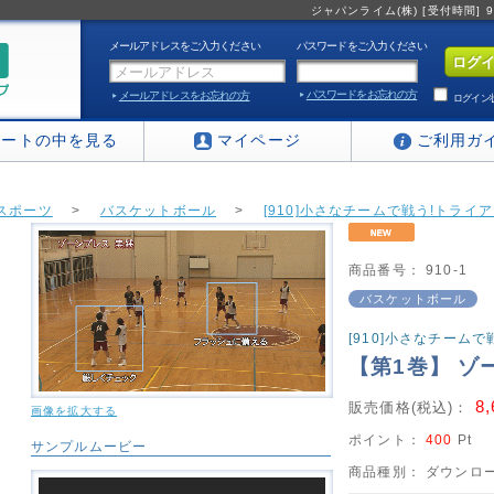
ジャパンライム(株) [受付時間] 9:0
メールアドレスをご入力ください
パスワードをご入力ください
パスワードをお忘れの方
メールアドレスをお忘れの方
ログイン
カートの中を見る
マイページ
ご利用ガ
スポーツ
>
バスケットボール
>
[910]小さなチームで戦う!トラ
商品番号：
910-1
バスケットボール
[910]小さなチーム
【第1巻】 ゾ
8
販売価格(税込)：
画像を拡大する
ポイント：
400
Pt
サンプルムービー
商品種別：
ダウンロー