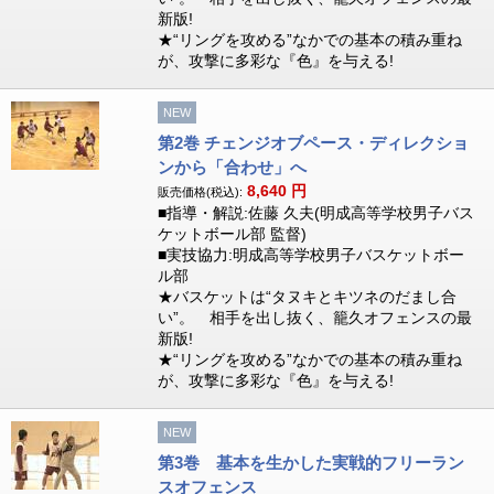
新版!
★“リングを攻める”なかでの基本の積み重ね
が、攻撃に多彩な『色』を与える!
NEW
第2巻 チェンジオブペース・ディレクショ
ンから「合わせ」へ
8,640
円
販売価格(税込):
■指導・解説:佐藤 久夫(明成高等学校男子バス
ケットボール部 監督)
■実技協力:明成高等学校男子バスケットボー
ル部
★バスケットは“タヌキとキツネのだまし合
い”。 相手を出し抜く、籠久オフェンスの最
新版!
★“リングを攻める”なかでの基本の積み重ね
が、攻撃に多彩な『色』を与える!
NEW
第3巻 基本を生かした実戦的フリーラン
スオフェンス