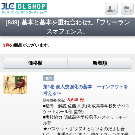
[849] 基本と基本を重ね合わせた「フリーラン
スオフェンス」
3
件
の商品がございます。
価格順
新着順
NEW
第1巻 個人技強化の基本 〜インアウトを
考える〜
8,640
円
販売価格(税込):
■指導・解説:佐藤 久夫(明成高等学校男子バス
ケットボール部 監督)
■実技協力:明成高等学校男子バスケットボー
ル部
★バスケットは“タヌキとキツネのだまし合
い”。 相手を出し抜く、籠久オフェンスの最