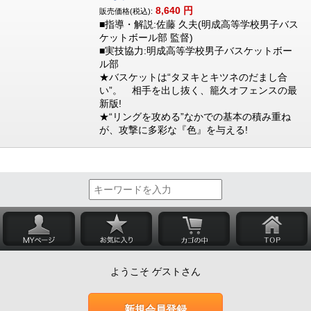
8,640
円
販売価格(税込):
■指導・解説:佐藤 久夫(明成高等学校男子バス
ケットボール部 監督)
■実技協力:明成高等学校男子バスケットボー
ル部
★バスケットは“タヌキとキツネのだまし合
い”。 相手を出し抜く、籠久オフェンスの最
新版!
★“リングを攻める”なかでの基本の積み重ね
が、攻撃に多彩な『色』を与える!
ようこそ ゲストさん
新規会員登録