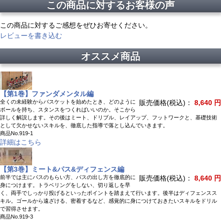
この商品に対するお客様の声
この商品に対するご感想をぜひお寄せください。
レビューを書き込む
オススメ商品
【第1巻】ファンダメンタル編
全くの未経験からバスケットを始めたとき、どのように
販売価格(税込)：
8,640 円
ボールを持ち、スタンスをつくればいいのか。そこから
詳しく解説します。その後はミート、ドリブル、レイアップ、フットワークと、基礎技術
として欠かせないスキルを、徹底した指導で落とし込んでいきます。
商品No.919-1
詳細はこちら
【第3巻】ミート&パス&ディフェンス編
前半では主にパスのもらい方、パスの出し方を徹底的に
販売価格(税込)：
8,640 円
身につけます。トラベリングをしない、切り返しを早
く、両手でしっかり投げるといったポイントを踏まえて行います。後半はディフェンスス
キル。ゴールから遠ざける、密着するなど、感覚的に身につけておきたいスキルをドリル
で習得させます。
商品No.919-3