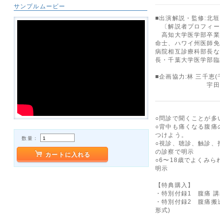
サンプルムービー
■出演解説・監修:北垣
〔解説者プロフィー
高知大学医学部卒業
命士、ハワイ州医師免
病院相互診療科部長な
長・千葉大学医学部臨
■企画協力:林 三千恵
宇田川 和子(千
○問診で聞くことが多
○背中も痛くなる腹痛
つけよう。
数量：
○視診、聴診、触診、
の診察で明示
カートに入れる
○6〜18歳でよくみ
明示
【特典購入】
・特別付録1 腹痛 講義
・特別付録2 腹痛搬送
形式)