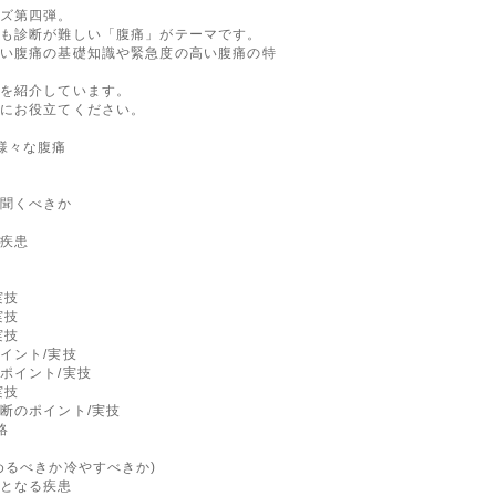
ズ第四弾。
も診断が難しい「腹痛」がテーマです。
い腹痛の基礎知識や緊急度の高い腹痛の特
を紹介しています。
にお役立てください。
様々な腹痛
聞くべきか
疾患
実技
実技
実技
イント/実技
ポイント/実技
実技
断のポイント/実技
絡
るべきか冷やすべきか)
となる疾患