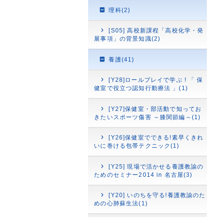
理科(2)
[S05] 高校新課程「高校化学・発
展事項」の背景知識(2)
養護(41)
[Y28]ロールプレイで学ぶ ! 「 保
健室で役立つ認知行動療法 」(1)
[Y27]保健室・部活動で知ってお
きたいスポーツ傷害 ～膝関節編～(1)
[Y26]保健室でできる!素早くきれ
いに巻ける包帯テクニック(1)
[Y25] 現場で活かせる養護教諭の
ためのセミナー2014 in 名古屋(3)
[Y20] いのちを守る!養護教諭のた
めの心肺蘇生法(1)