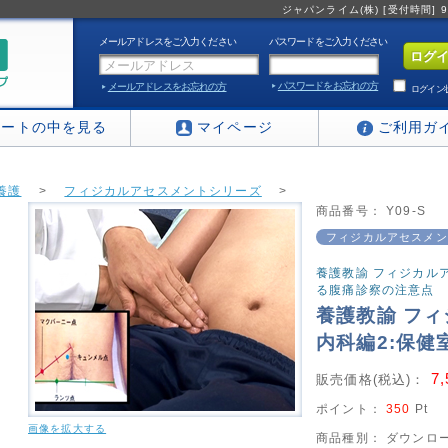
ジャパンライム(株) [受付時間] 9:0
メールアドレスをご入力ください
パスワードをご入力ください
パスワードをお忘れの方
メールアドレスをお忘れの方
ログイン
カートの中を見る
マイページ
ご利用ガ
養護
>
フィジカルアセスメントシリーズ
>
商品番号：
Y09-S
 内科編2:保健室における腹痛診察の注意点
フィジカルアセスメン
養護教諭 フィジカル
る腹痛診察の注意点
養護教諭 フ
内科編2:保
7
販売価格(税込)：
ポイント：
350
Pt
画像を拡大する
商品種別：
ダウンロー