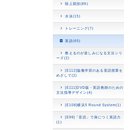
陸上競技(86)
水泳(15)
トレーニング(7)
英語(65)
教えるのが楽しみになる文法シリ
ーズ(2)
[E112]協働学習のある英語授業を
めざして(2)
[E111]DVD版・英語教師のための
文法指導デザイン(4)
[E108]横浜5 Round System(1)
[E99]「音読」で身につく英語力
(1)