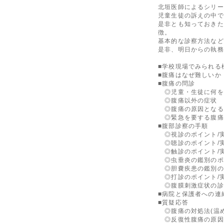
北垣医師によるシリー
児童生徒の訴えの中で
是非とも知っておきた
徴。
基本的な診察方法など
是非、明日からの執務
■学校現場でみられる
■腹痛はなぜ難しいか
■腹痛の問診
◎児童・生徒に何を
◎腹痛以外の症状
◎腹痛の原因となる
◎緊急を要する腹痛
■腹部診察の手順
◎視診のポイント/
◎聴診のポイント/
◎触診のポイント/
◎虫垂炎の鑑別のポ
◎胆嚢疾患の鑑別の
◎打診のポイント/
◎腹膜刺激症状の診
■病院と保護者への連
■質疑応答
◎腹痛の対処法(温め
◎反復性腹痛の原因