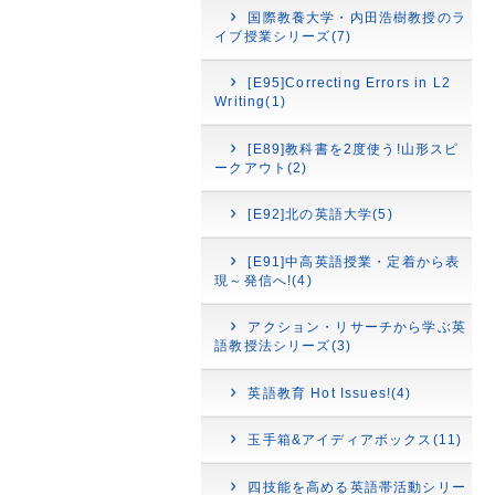
国際教養大学・内田浩樹教授のラ
イブ授業シリーズ(7)
[E95]Correcting Errors in L2
Writing(1)
[E89]教科書を2度使う!山形スピ
ークアウト(2)
[E92]北の英語大学(5)
[E91]中高英語授業・定着から表
現～発信へ!(4)
アクション・リサーチから学ぶ英
語教授法シリーズ(3)
英語教育 Hot Issues!(4)
玉手箱&アイディアボックス(11)
四技能を高める英語帯活動シリー