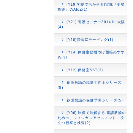
[Y19]学校で活かせる!実践『姿勢
指導』のAtoZ(1)
[Y21] 養護セミナー2014 in 大阪
(4)
[Y18]保健室テーピング(1)
[Y14] 保健室動機づけ面接のすす
め(3)
[Y12] 保健室SST(3)
養護教諭の現場力向上シリーズ
(8)
養護教諭の保健学習シリーズ(5)
[Y06] 映像で理解する!養護教諭の
ための、フィジカルアセスメントに役
立つ観察と検査(2)