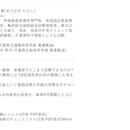
 毅(きたがき たけし)
ル〕
 米国家庭医療学専門医、米国認定救急救
許。亀田総合病院総合診療部医長、東川口
どを経て、現在、花見川中央クリニック院
床教授。千葉県内で校医としても活動。
(千葉県立犢橋高等学校 養護教諭)
葉県立柏高等学校 養護教諭)
い腹痛、保健室でどこまで診断できるのか?
の要因とは?消化器疾患以外の腹痛にも気を
打診という腹部診察の手順の実際をモデルへ
られる代表的な疾患を、腹部6分類図とともに
レジュメ(25頁 PDF形式)
時のチェックリスト(2頁 PDF形式/Word