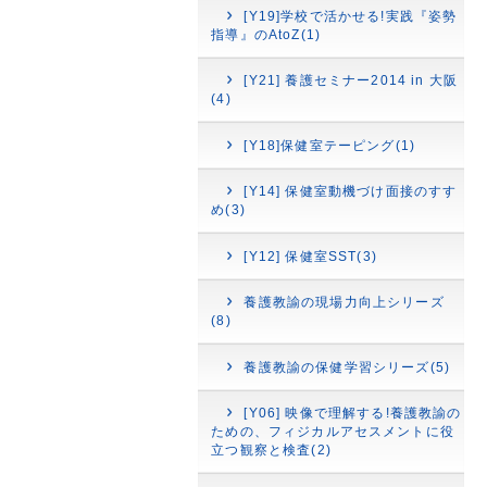
[Y19]学校で活かせる!実践『姿勢
指導』のAtoZ(1)
[Y21] 養護セミナー2014 in 大阪
(4)
[Y18]保健室テーピング(1)
[Y14] 保健室動機づけ面接のすす
め(3)
[Y12] 保健室SST(3)
養護教諭の現場力向上シリーズ
(8)
養護教諭の保健学習シリーズ(5)
[Y06] 映像で理解する!養護教諭の
ための、フィジカルアセスメントに役
立つ観察と検査(2)