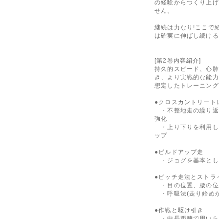
の経験からつくり上げ
せん。
継続は力なり!ここで
は確実に伸ばし続ける
[第2巻内容紹介]
持久的スピード、心肺
き、より実戦的な能力
想定したトレーニング
●クロスカントリート
・不整地走の繰り返
強化
・上り下りを利用し
ップ
●ビルドアップ走
・ジョグを基本とし
●ピッチ走法とストラ
・目の位置、腰の位
・呼吸法(走り始めか
●作戦と駆け引き
・中長距離で用いら