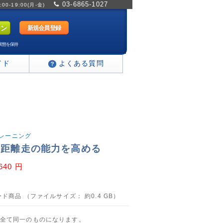
03-6865-1027
0-19:00(月-金)
新規会員登録
状態を保持
イド
よくある質問
トレーニング
長距離走の能力を高める
,640 円
ド商品 （ファイルサイズ： 約0.4 GB）
全て同一のものになります。