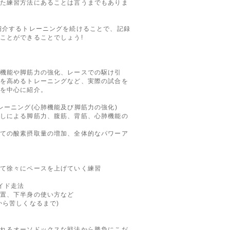
た練習方法にあることは言うまでもありま
紹介するトレーニングを続けることで、記録
ことができることでしょう!
機能や脚筋力の強化、レースでの駆け引
を高めるトレーニングなど、実際の試合を
を中心に紹介。
レーニング(心肺機能及び脚筋力の強化)
しによる脚筋力、腹筋、背筋、心肺機能の
ての酸素摂取量の増加、全体的なパワーア
て徐々にペースを上げていく練習
イド走法
置、下半身の使い方など
ら苦しくなるまで)
れるオーソドックスな戦法から勝負にこだ