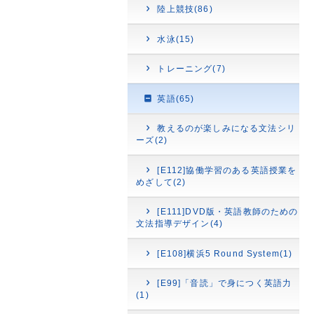
陸上競技(86)
水泳(15)
トレーニング(7)
英語(65)
教えるのが楽しみになる文法シリ
ーズ(2)
[E112]協働学習のある英語授業を
めざして(2)
[E111]DVD版・英語教師のための
文法指導デザイン(4)
[E108]横浜5 Round System(1)
[E99]「音読」で身につく英語力
(1)