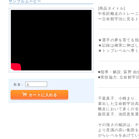
サンプルムービー
[商品タイトル]
中長距離走のトレーニ
〜立命館宇治に見るト
★選手の夢を育てる指
★記録は確実に伸ばし
★トップレベルへ導く
■指導・解説: 荻野 
■実技協力: 立命館
数量：
カートに入れる
千葉真子、小崎まり、
輩出した立命館宇治高
離走において多くの全
阪田直子、池田恵美選
その強さの秘訣は、チ
より意識の高い集団を
がらレベルをあげてい