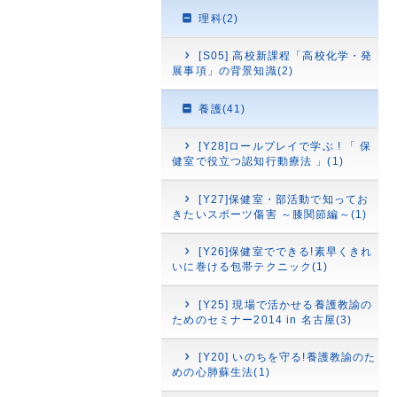
理科(2)
[S05] 高校新課程「高校化学・発
展事項」の背景知識(2)
養護(41)
[Y28]ロールプレイで学ぶ ! 「 保
健室で役立つ認知行動療法 」(1)
[Y27]保健室・部活動で知ってお
きたいスポーツ傷害 ～膝関節編～(1)
[Y26]保健室でできる!素早くきれ
いに巻ける包帯テクニック(1)
[Y25] 現場で活かせる養護教諭の
ためのセミナー2014 in 名古屋(3)
[Y20] いのちを守る!養護教諭のた
めの心肺蘇生法(1)