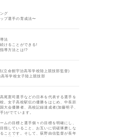
ング
ップ選手の育成法〜
導法
続けることができる!
指導方法とは!?
由信(立命館宇治高等学校陸上競技部監督)
宇治高等学校女子陸上競技部
高尾憲司選手などの日本を代表する選手を
校。女子高校駅伝の優勝をはじめ、中長距
国大会優勝者、高校記録達成者(加藤明子、
手)がでています。
ームの目標と選手個々の目標を明確にし、
目指していること、お互いに切磋琢磨しな
ることです。そして、荻野由信監督が長年