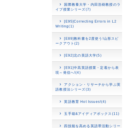
国際教養大学・内田浩樹教授のラ
イブ授業シリーズ(7)
[E95]Correcting Errors in L2
Writing(1)
[E89]教科書を2度使う!山形スピ
ークアウト(2)
[E92]北の英語大学(5)
[E91]中高英語授業・定着から表
現～発信へ!(4)
アクション・リサーチから学ぶ英
語教授法シリーズ(3)
英語教育 Hot Issues!(4)
玉手箱&アイディアボックス(11)
四技能を高める英語帯活動シリー