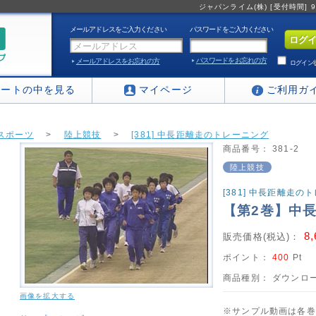
ジャパンライム(株) [受付時間] 9:0
メールアドレスをご入力ください
パスワードをご入力ください
パスワードをお忘れの方
メールアドレスをお忘れの方
ログイン
カートの中を見る
マイページ
ご利用ガ
スポーツ
>
陸上競技
>
[381] 中長距離走のトレーニング
商品番号：
381-2
陸上競技
[381] 中長距離走の
【第2巻】中
8
販売価格(税込)：
ポイント：
400
Pt
商品種別：
ダウンロー
画像を拡大する
※サンプル動画は各巻